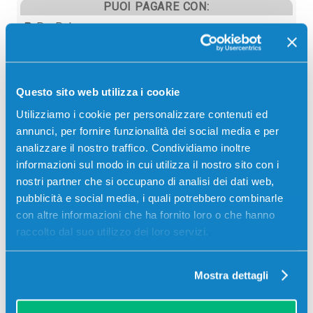
PUOI PAGARE CON:
PayPal
Carta di credito
Contrassegno
Questo sito web utilizza i cookie
Bonifico bancario
Utilizziamo i cookie per personalizzare contenuti ed
annunci, per fornire funzionalità dei social media e per
analizzare il nostro traffico. Condividiamo inoltre
informazioni sul modo in cui utilizza il nostro sito con i
Descrizione
nostri partner che si occupano di analisi dei dati web,
pubblicità e social media, i quali potrebbero combinarle
Toner originale Olivetti B0719 TK520 MAGENTA 6000
con altre informazioni che ha fornito loro o che hanno
pagine per Stampanti: Olivetti D-COLOR P216
raccolto dal suo utilizzo dei loro servizi.
Mostra dettagli