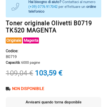
Hai bisogno di aiuto?
Contattaci al numero
(+39) 0776.917042
per effettuare un
ordine
telefonico
Toner originale Olivetti B0719
TK520 MAGENTA
Originale
Magenta
Codice:
B0719
Capacità:
6000 pagine
Il
Il
109,04
€
103,59
€
prezzo
prezzo
originale
attuale
era:
è:
NON DISPONIBILE
109,04 €.
103,59 €.
Avvisami quando torna disponibile