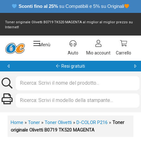
Sconti fino al 25%
su Compatibili e 5% su Originali
Toner originale Olivetti B0719 TK520 MAGENTA al miglior al miglior prezzo su
Internet!
Menù
Aiuto
Mio account
Carrello
Garanzia 24 mesi
Home
»
Toner
»
Toner Olivetti
»
D-COLOR P216
»
Toner
originale Olivetti B0719 TK520 MAGENTA