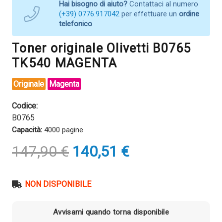
Hai bisogno di aiuto?
Contattaci al numero
(+39) 0776.917042
per effettuare un
ordine
telefonico
Toner originale Olivetti B0765
TK540 MAGENTA
Originale
Magenta
Codice:
B0765
Capacità:
4000 pagine
Il
Il
147,90
€
140,51
€
prezzo
prezzo
originale
attuale
era:
è:
NON DISPONIBILE
147,90 €.
140,51 €.
Avvisami quando torna disponibile