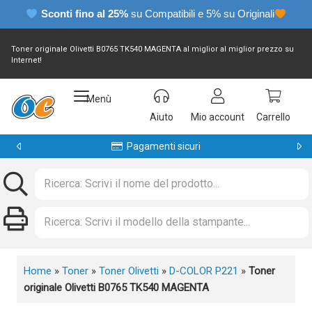
Sconti fino al 25%
su Compatibili e 5% su Originali
Toner originale Olivetti B0765 TK540 MAGENTA al miglior al miglior prezzo su
Internet!
Menù
Aiuto
Mio account
Carrello
Pagamenti sicuri
Home
»
Toner
»
Toner Olivetti
»
D-COLOR P221
»
Toner
originale Olivetti B0765 TK540 MAGENTA