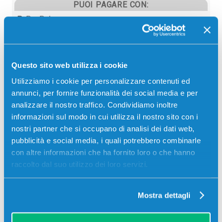
PUOI PAGARE CON:
PayPal
Carta di credito
Contrassegno
Questo sito web utilizza i cookie
Bonifico bancario
Utilizziamo i cookie per personalizzare contenuti ed
annunci, per fornire funzionalità dei social media e per
analizzare il nostro traffico. Condividiamo inoltre
informazioni sul modo in cui utilizza il nostro sito con i
Descrizione
nostri partner che si occupano di analisi dei dati web,
pubblicità e social media, i quali potrebbero combinarle
Toner originale Olivetti B0765 TK540 MAGENTA 4000
con altre informazioni che ha fornito loro o che hanno
pagine per Stampanti: Olivetti D-COLOR P221, Olivetti
raccolto dal suo utilizzo dei loro servizi.
D-COLOR P221 SPECIAL
Mostra dettagli