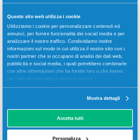
Questo sito web utilizza i cookie
Descrizione
Utilizziamo i cookie per personalizzare contenuti ed
annunci, per fornire funzionalità dei social media e per
analizzare il nostro traffico. Condividiamo inoltre
Toner Olivetti B0872 originale NERO 45000 pagine
informazioni sul modo in cui utilizza il nostro sito con i
per Stampanti: Olivetti D-COLOR MF451
nostri partner che si occupano di analisi dei dati web,
pubblicità e social media, i quali potrebbero combinarle
con altre informazioni che ha fornito loro o che hanno
raccolto dal suo utilizzo dei loro servizi.
Mostra dettagli
Accetta tutti
Recensioni
Personalizza