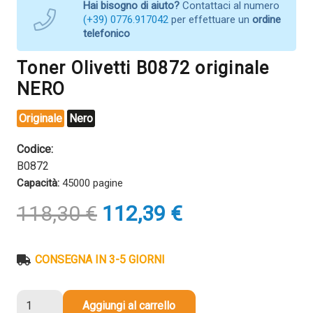
Hai bisogno di aiuto?
Contattaci al numero
(+39) 0776.917042
per effettuare un
ordine
telefonico
Toner Olivetti B0872 originale
NERO
Originale
Nero
Codice:
B0872
Capacità:
45000 pagine
Il
Il
118,30
€
112,39
€
prezzo
prezzo
originale
attuale
era:
è:
CONSEGNA IN 3-5 GIORNI
118,30 €.
112,39 €.
Toner
Aggiungi al carrello