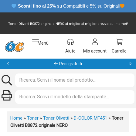
Sconti fino al 25%
su Compatibili e 5% su Originali
Toner Olivetti B0872 originale NERO al miglior al miglior prezzo su Internet!
Menù
Aiuto
Mio account
Carrello
Garanzia 24 mesi
Home
»
Toner
»
Toner Olivetti
»
D-COLOR MF451
»
Toner
Olivetti B0872 originale NERO