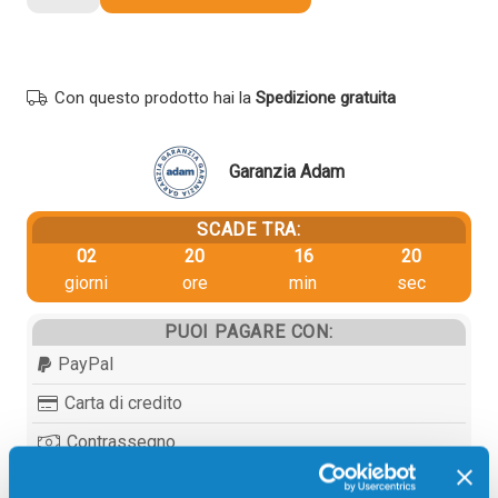
Olivetti
B0872
originale
NERO
Con questo prodotto hai la
Spedizione gratuita
quantità
Garanzia Adam
SCADE TRA:
02
20
16
20
giorni
ore
min
sec
PUOI PAGARE CON:
PayPal
Carta di credito
Contrassegno
Bonifico bancario