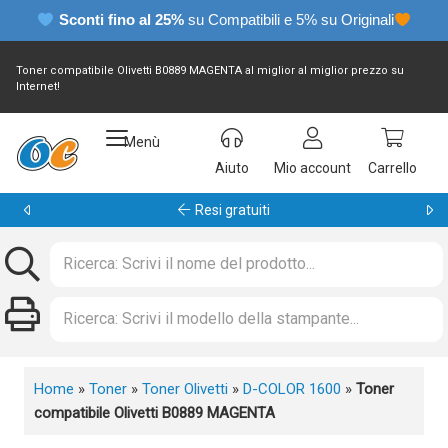
Sconti fino al 25%
su Compatibili e 5% su Originali
Toner compatibile Olivetti B0889 MAGENTA al miglior al miglior prezzo su
Internet!
Menù
Aiuto
Mio account
Carrello
Garanzia 24 mesi
Home
»
Toner
»
Toner Olivetti
»
D-COLOR 1600
»
Toner
compatibile Olivetti B0889 MAGENTA