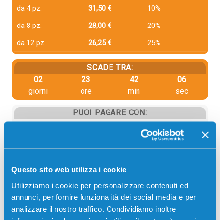
da 4 pz.
31,50 €
10%
da 8 pz.
28,00 €
20%
da 12 pz.
26,25 €
25%
SCADE TRA:
02
23
42
06
giorni
ore
min
sec
PUOI PAGARE CON:
PayPal
Carta di credito
Contrassegno
Questo sito web utilizza i cookie
Bonifico bancario
Utilizziamo i cookie per personalizzare contenuti ed
annunci, per fornire funzionalità dei social media e per
analizzare il nostro traffico. Condividiamo inoltre