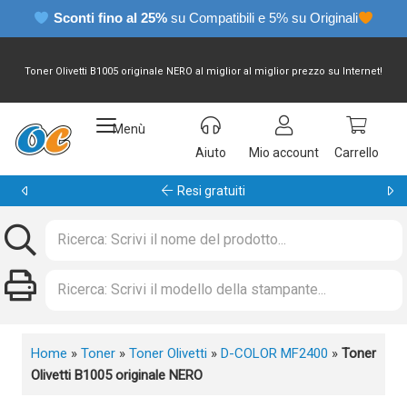
Sconti fino al 25%
su Compatibili e 5% su Originali
Toner Olivetti B1005 originale NERO al miglior al miglior prezzo su Internet!
Menù
Aiuto
Mio account
Carrello
Garanzia 24 mesi
Home
»
Toner
»
Toner Olivetti
»
D-COLOR MF2400
»
Toner
Olivetti B1005 originale NERO