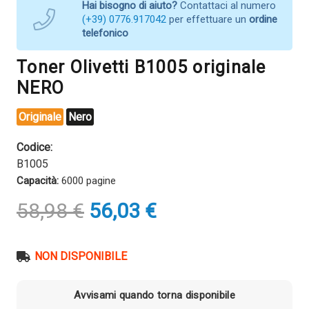
Hai bisogno di aiuto?
Contattaci al numero
(+39) 0776.917042
per effettuare un
ordine
telefonico
Toner Olivetti B1005 originale
NERO
Originale
Nero
Codice:
B1005
Capacità:
6000 pagine
Il
Il
58,98
€
56,03
€
prezzo
prezzo
originale
attuale
era:
è:
NON DISPONIBILE
58,98 €.
56,03 €.
Avvisami quando torna disponibile