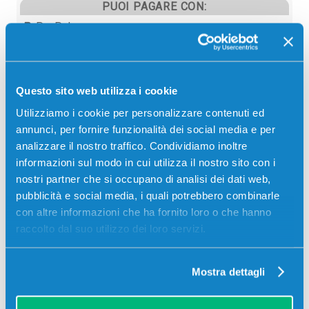
PUOI PAGARE CON:
PayPal
Carta di credito
Contrassegno
Questo sito web utilizza i cookie
Bonifico bancario
Utilizziamo i cookie per personalizzare contenuti ed
annunci, per fornire funzionalità dei social media e per
analizzare il nostro traffico. Condividiamo inoltre
informazioni sul modo in cui utilizza il nostro sito con i
Descrizione
nostri partner che si occupano di analisi dei dati web,
pubblicità e social media, i quali potrebbero combinarle
Toner Olivetti B1005 originale NERO 6000 pagine per
con altre informazioni che ha fornito loro o che hanno
Stampanti: Olivetti D-COLOR MF2400
raccolto dal suo utilizzo dei loro servizi.
Mostra dettagli