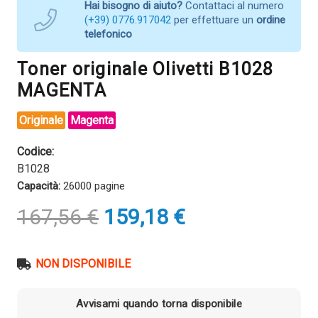
Hai bisogno di aiuto?
Contattaci al numero
(+39) 0776.917042
per effettuare un
ordine
telefonico
Toner originale Olivetti B1028
MAGENTA
Originale
Magenta
Codice:
B1028
Capacità:
26000 pagine
Il
Il
167,56
€
159,18
€
prezzo
prezzo
originale
attuale
era:
è:
NON DISPONIBILE
167,56 €.
159,18 €.
Avvisami quando torna disponibile