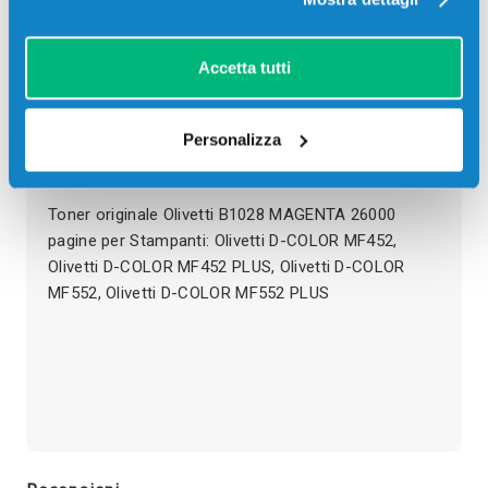
03
02
22
36
giorni
ore
min
sec
Più acquisti, più risparmi:
Visita la pagina prodotto per
Accetta tutti
visualizzare l'offerta
Personalizza
Descrizione
Toner originale Olivetti B1028 MAGENTA 26000
pagine per Stampanti: Olivetti D-COLOR MF452,
Olivetti D-COLOR MF452 PLUS, Olivetti D-COLOR
MF552, Olivetti D-COLOR MF552 PLUS