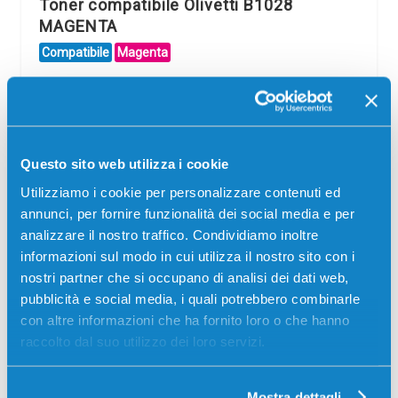
Toner compatibile Olivetti B1028
MAGENTA
Compatibile
Magenta
Codice:
B1028.C
Toner compatibile Olivetti B1028 MAGENTA 26000
pagine per Stampanti: Olivetti D-COLOR MF452, Olivetti
D-COLOR MF452 PLUS, Olivetti D-COLOR MF552, Olivetti
D-COLOR MF552 PLUS
Questo sito web utilizza i cookie
Utilizziamo i cookie per personalizzare contenuti ed
69,00
€
annunci, per fornire funzionalità dei social media e per
analizzare il nostro traffico. Condividiamo inoltre
CONSEGNA IN 3-5 GIORNI
informazioni sul modo in cui utilizza il nostro sito con i
nostri partner che si occupano di analisi dei dati web,
Aggiungi al carrello
pubblicità e social media, i quali potrebbero combinarle
con altre informazioni che ha fornito loro o che hanno
Spedizione gratuita
raccolto dal suo utilizzo dei loro servizi.
SCADE TRA:
Mostra dettagli