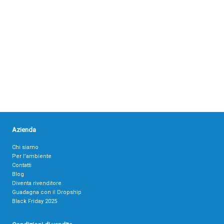
Azienda
Chi siamo
Per l’ambiente
Contatti
Blog
Diventa rivenditore
Guadagna con il Dropship
Black Friday 2025