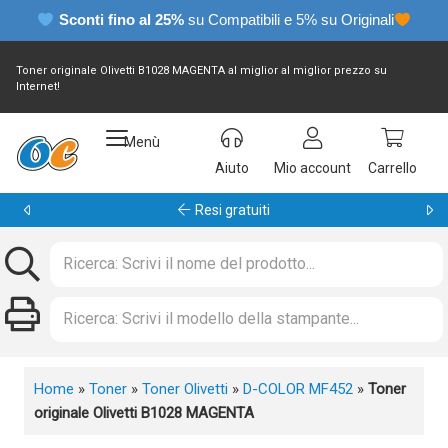
Sconti fino al 25%
su Compatibili e 5% su Originali
Toner originale Olivetti B1028 MAGENTA al miglior al miglior prezzo su
Internet!
Menù
Aiuto
Mio account
Carrello
Garanzia 24 mesi
Home
»
Toner
»
Toner Olivetti
»
D-COLOR MF452
»
Toner
originale Olivetti B1028 MAGENTA