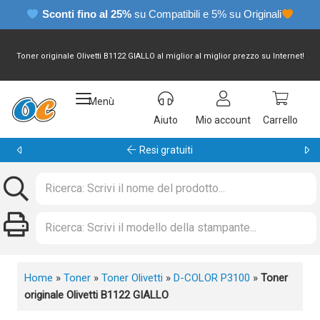
Sconti fino al 25%
su Compatibili e 5% su Originali
Toner originale Olivetti B1122 GIALLO al miglior al miglior prezzo su Internet!
Menù
Aiuto
Mio account
Carrello
Garanzia 24 mesi
Home
»
Toner
»
Toner Olivetti
»
D-COLOR P3100
»
Toner
originale Olivetti B1122 GIALLO