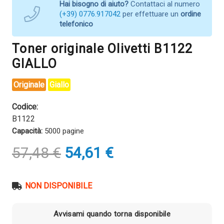
Hai bisogno di aiuto?
Contattaci al numero
(+39) 0776.917042
per effettuare un
ordine
telefonico
Toner originale Olivetti B1122
GIALLO
Originale
Giallo
Codice:
B1122
Capacità:
5000 pagine
Il
Il
57,48
€
54,61
€
prezzo
prezzo
originale
attuale
era:
è:
NON DISPONIBILE
57,48 €.
54,61 €.
Avvisami quando torna disponibile