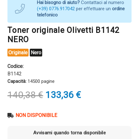
Hai bisogno di aiuto?
Contattaci al numero
(+39) 0776.917042
per effettuare un
ordine
telefonico
Toner originale Olivetti B1142
NERO
Originale
Nero
Codice:
B1142
Capacità:
14500 pagine
Il
Il
140,38
€
133,36
€
prezzo
prezzo
originale
attuale
era:
è:
NON DISPONIBILE
140,38 €.
133,36 €.
Avvisami quando torna disponibile