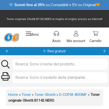
Sconti fino al 25%
su Compatibili e 5% su Originali
Toner originale Olivetti B1142 NERO al miglior al miglior prezzo su Internet!
Menù
Aiuto
Mio account
Carrello
Garanzia 24 mesi
Home
»
Toner
»
Toner Olivetti
»
D-COPIA 4003MF
»
Toner
originale Olivetti B1142 NERO