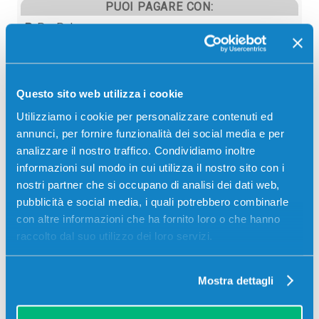
PUOI PAGARE CON:
PayPal
Carta di credito
Contrassegno
Questo sito web utilizza i cookie
Bonifico bancario
Utilizziamo i cookie per personalizzare contenuti ed
annunci, per fornire funzionalità dei social media e per
analizzare il nostro traffico. Condividiamo inoltre
informazioni sul modo in cui utilizza il nostro sito con i
Descrizione
nostri partner che si occupano di analisi dei dati web,
pubblicità e social media, i quali potrebbero combinarle
Toner originale Olivetti B1142 NERO 14500 pagine
con altre informazioni che ha fornito loro o che hanno
per Stampanti: Olivetti D-COPIA 4003MF, Olivetti D-
raccolto dal suo utilizzo dei loro servizi.
COPIA 4004MF
Mostra dettagli