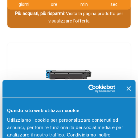
giorni
ore
min
sec
Più acquisti, più risparmi:
Visita la pagina prodotto per
visualizzare l'offerta
Toner compatibile Olivetti B1184 CIANO
Questo sito web utilizza i cookie
Compatibile
Ciano
Utilizziamo i cookie per personalizzare contenuti ed
annunci, per fornire funzionalità dei social media e per
Codice:
B1184.C
analizzare il nostro traffico. Condividiamo inoltre
Toner compatibile Olivetti B1184 CIANO 10000 pagine