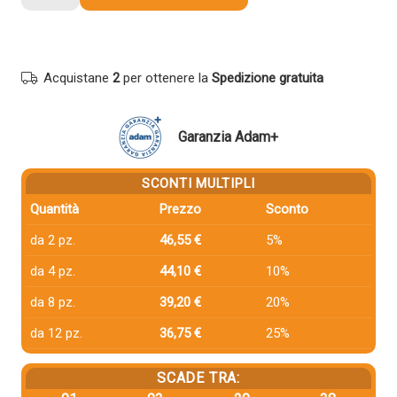
compatibile
Olivetti
B1186
MAGENTA
Acquistane
2
per ottenere la
Spedizione gratuita
quantità
Garanzia Adam+
SCONTI MULTIPLI
Quantità
Prezzo
Sconto
da 2 pz.
46,55 €
5%
da 4 pz.
44,10 €
10%
da 8 pz.
39,20 €
20%
da 12 pz.
36,75 €
25%
SCADE TRA: