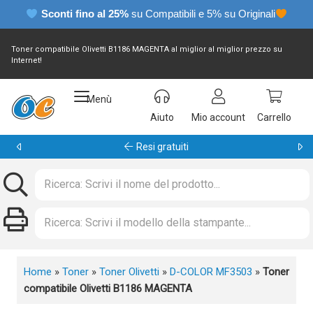
Sconti fino al 25%
su Compatibili e 5% su Originali
Toner compatibile Olivetti B1186 MAGENTA al miglior al miglior prezzo su
Internet!
Menù
Aiuto
Mio account
Carrello
Garanzia 24 mesi
Home
»
Toner
»
Toner Olivetti
»
D-COLOR MF3503
»
Toner
compatibile Olivetti B1186 MAGENTA