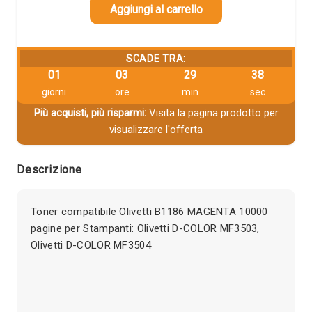
Aggiungi al carrello
SCADE TRA:
01
03
29
37
giorni
ore
min
sec
Più acquisti, più risparmi:
Visita la pagina prodotto per
visualizzare l'offerta
Descrizione
Toner compatibile Olivetti B1186 MAGENTA 10000
pagine per Stampanti: Olivetti D-COLOR MF3503,
Olivetti D-COLOR MF3504