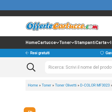
Home
Cartucce
Toner
Stampanti
Carta
Resi gratuiti
Gar
Home
»
Toner
»
Toner Olivetti
»
D-COLOR MF3023