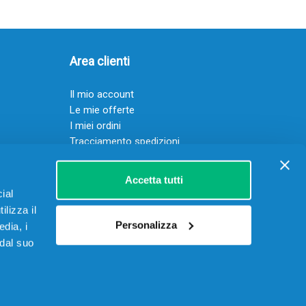
Area clienti
Il mio account
Le mie offerte
I miei ordini
Tracciamento spedizioni
Resi
Servizio clienti
Accetta tutti
ial
ilizza il
Personalizza
edia, i
 dal suo
 15906901002 – REA RM-1622070