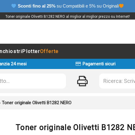
Sconti fino al 25%
su Compatibili e 5% su Originali
Toner originale Olivetti B1282 NERO al miglior al miglior prezzo su Internet!
Inchiostri
Plotter
Offerte
anzia 24 mesi
Pagamenti sicuri
»
Toner originale Olivetti B1282 NERO
Toner originale Olivetti B1282 