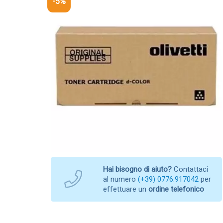
-5%
Hai bisogno di aiuto?
Contattaci
al numero
(+39) 0776.917042
per
effettuare un
ordine telefonico