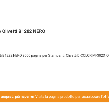
e Olivetti B1282 NERO
tti B1282 NERO 8000 pagine per Stampanti: Olivetti D-COLOR MF3023, O
 acquisti, più risparmi:
Visita la pagina prodotto per visualizzare l'off