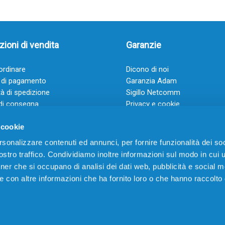
ioni di vendita
Garanzie
rdinare
Dicono di noi
 di pagamento
Garanzia Adam
à di spedizione
Sigillo Netcomm
di consegna
Privacy e cookie
 e condizioni
FAQ: Domande frequenti
 cookie
rsonalizzare contenuti ed annunci, per fornire funzionalità dei soc
stro traffico. Condividiamo inoltre informazioni sul modo in cui ut
tner che si occupano di analisi dei dati web, pubblicità e social m
e con altre informazioni che ha fornito loro o che hanno raccolto
VIA CERRO TARTARI, 21 – 03030 VILLA SANTA LUCIA (FR) – P.IVA