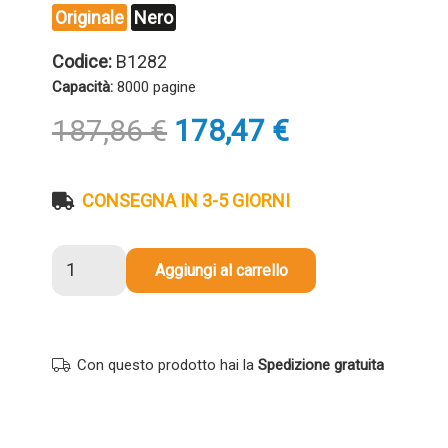
Originale
Nero
Codice:
B1282
Capacità:
8000 pagine
Il
Il
187,86
€
178,47
€
prezzo
prezzo
originale
attuale
era:
è:
CONSEGNA IN 3-5 GIORNI
187,86 €.
178,47 €.
Toner
Aggiungi al carrello
originale
Olivetti
B1282
NERO
Con questo prodotto hai la
Spedizione gratuita
quantità