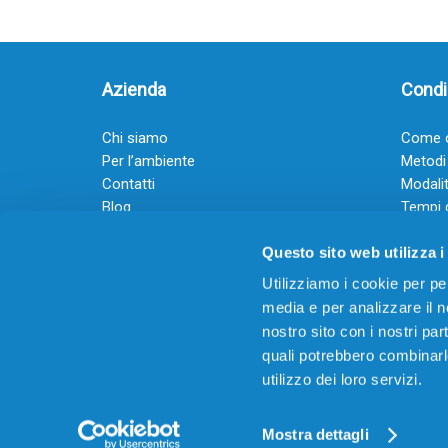
Azienda
Condiz
Chi siamo
Come o
Per l’ambiente
Metodi
Contatti
Modalit
Blog
Tempi 
Diventa rivenditore
Termini
Questo sito web utilizza i
Guadagna con il Dropship
Black Friday 2025
Utilizziamo i cookie per pe
media e per analizzare il no
nostro sito con i nostri par
quali potrebbero combinarl
utilizzo dei loro servizi.
© 2026
Offertecartucce.com
/ GRUPPO ADAM SRL – 
Powered by
DigitalUp
Mostra dettagli