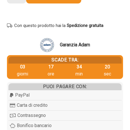
originale
Olivetti
B1322
NERO
Con questo prodotto hai la
Spedizione gratuita
quantità
Garanzia Adam
SCADE TRA:
03
17
34
20
giorni
ore
min
sec
PUOI PAGARE CON:
PayPal
Carta di credito
Contrassegno
Bonifico bancario