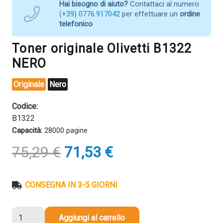
Hai bisogno di aiuto?
Contattaci al numero
(+39) 0776.917042
per effettuare un
ordine
telefonico
Toner originale Olivetti B1322
NERO
Originale
Nero
Codice:
B1322
Capacità:
28000 pagine
Il
Il
75,29
€
71,53
€
prezzo
prezzo
originale
attuale
era:
è:
CONSEGNA IN 3-5 GIORNI
75,29 €.
71,53 €.
Toner
Aggiungi al carrello