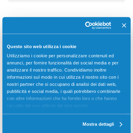
Descrizione
Toner originale Olivetti B1322 NERO 28000 pagine
Questo sito web utilizza i cookie
per Stampanti: Olivetti D-COLOR MF259, Olivetti D-
Utilizziamo i cookie per personalizzare contenuti ed
COLOR MF309, Olivetti D-COLOR MF369
annunci, per fornire funzionalità dei social media e per
analizzare il nostro traffico. Condividiamo inoltre
informazioni sul modo in cui utilizza il nostro sito con i
nostri partner che si occupano di analisi dei dati web,
pubblicità e social media, i quali potrebbero combinarle
con altre informazioni che ha fornito loro o che hanno
raccolto dal suo utilizzo dei loro servizi.
Recensioni
Mostra dettagli