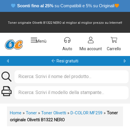
Sconti fino al 25%
su Compatibili e 5% su Originali
Toner originale Olivetti B1322 NERO al miglior al miglior prezzo su Internet!
Menù
Aiuto
Mio account
Carrello
Garanzia 24 mesi
Home
»
Toner
»
Toner Olivetti
»
D-COLOR MF259
»
Toner
originale Olivetti B1322 NERO