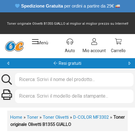
Spedizione Gratuita
per ordini a partire da 29€
Toner originale Olivetti B1355 GIALLO al miglior al miglior prezzo su Internet!
Menù
Aiuto
Mio account
Carrello
Garanzia 24 mesi
Home
»
Toner
»
Toner Olivetti
»
D-COLOR MF3302
»
Toner
originale Olivetti B1355 GIALLO