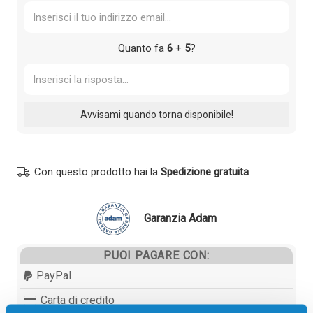
Quanto fa
6
+
5
?
Con questo prodotto hai la
Spedizione gratuita
Garanzia Adam
PUOI PAGARE CON:
PayPal
Carta di credito