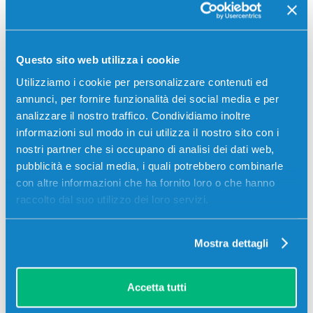
Contrassegno
Bonifico bancario
Questo sito web utilizza i cookie
Utilizziamo i cookie per personalizzare contenuti ed
annunci, per fornire funzionalità dei social media e per
Descrizione
analizzare il nostro traffico. Condividiamo inoltre
informazioni sul modo in cui utilizza il nostro sito con i
Toner originale Olivetti B1355 GIALLO 9000 pagine
nostri partner che si occupano di analisi dei dati web,
per Stampanti: Olivetti D-COLOR MF3302
pubblicità e social media, i quali potrebbero combinarle
con altre informazioni che ha fornito loro o che hanno
raccolto dal suo utilizzo dei loro servizi.
Mostra dettagli
Accetta tutti