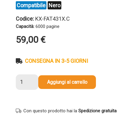
Compatibile
Nero
Codice:
KX-FAT431X.C
Capacità:
6000 pagine
59,00
€
CONSEGNA IN 3-5 GIORNI
Toner
Aggiungi al carrello
compatibile
Panasonic
KX-
FAT431X
Con questo prodotto hai la
Spedizione gratuita
NERO
quantità