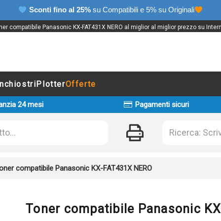
Sconti fino al 25%
su Compatibili e 5% su Originali
ner compatibile Panasonic KX-FAT431X NERO al miglior al miglior prezzo su Intern
Inchiostri
Plotter
Offerte
anzia 24 mesi
Pagamenti sicuri
oner compatibile Panasonic KX-FAT431X NERO
Toner compatibile Panasonic 