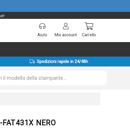
et!
Aiuto
Mio account
Carrello
Spedizioni rapide in 24/48h
KX-FAT431X NERO