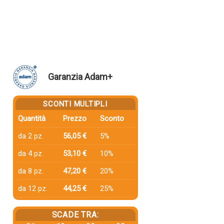
Garanzia Adam+
SCONTI MULTIPLI
Quantità
Prezzo
Sconto
da 2 pz.
56,05 €
5%
da 4 pz.
53,10 €
10%
da 8 pz.
47,20 €
20%
da 12 pz.
44,25 €
25%
SCADE TRA: