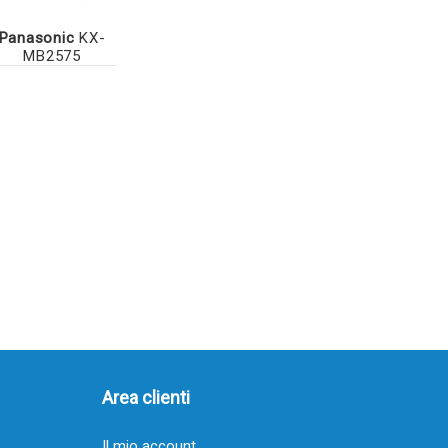
Panasonic
KX-
MB2575
Area clienti
Il mio account