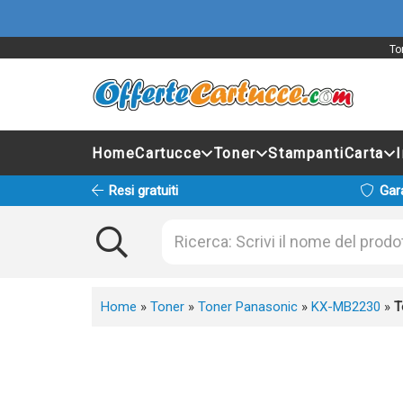
To
Home
Cartucce
Toner
Stampanti
Carta
Resi gratuiti
Gar
Home
»
Toner
»
Toner Panasonic
»
KX-MB2230
»
T