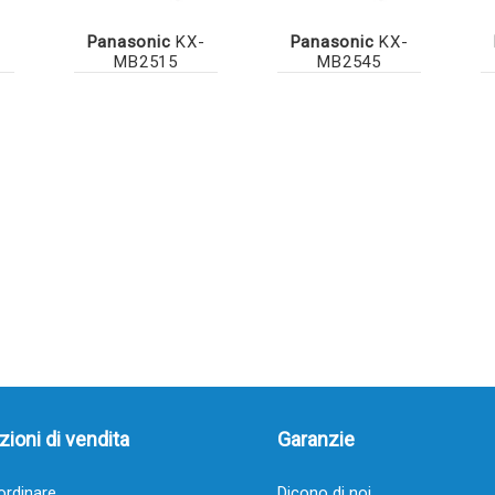
-
Panasonic
KX-
Panasonic
KX-
MB2515
MB2545
ioni di vendita
Garanzie
rdinare
Dicono di noi