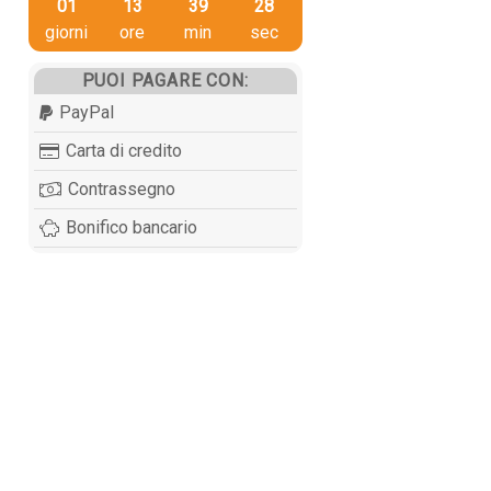
01
13
39
27
giorni
ore
min
sec
PUOI PAGARE CON:
PayPal
Carta di credito
Contrassegno
Bonifico bancario