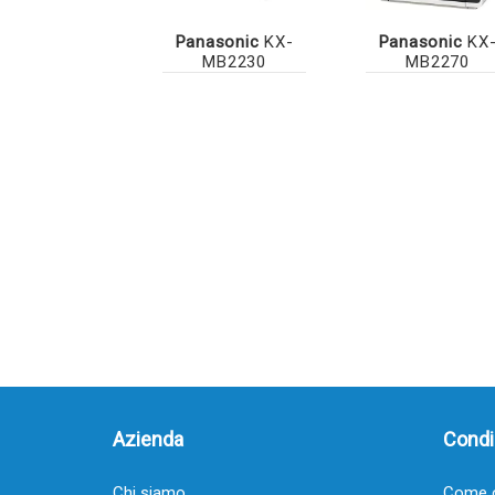
Panasonic
KX-
Panasonic
KX
MB2230
MB2270
Azienda
Condiz
Chi siamo
Come o