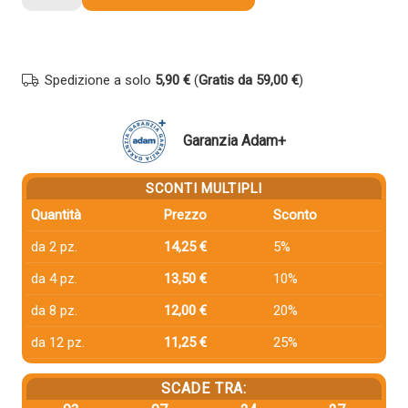
compatibile
Panasonic
KX-
FAT472X
Spedizione a solo
5,90 €
(
Gratis da 59,00 €
)
NERO
quantità
Garanzia Adam+
SCONTI MULTIPLI
Quantità
Prezzo
Sconto
da 2 pz.
14,25 €
5%
da 4 pz.
13,50 €
10%
da 8 pz.
12,00 €
20%
da 12 pz.
11,25 €
25%
SCADE TRA: