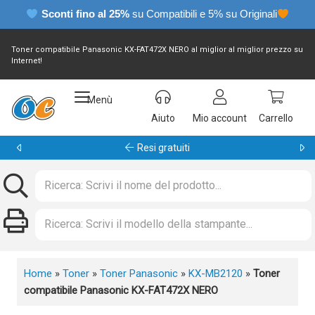
Sconti fino al 25%
su Compatibili e 5% su Originali
Toner compatibile Panasonic KX-FAT472X NERO al miglior al miglior prezzo su
Internet!
Menù
Aiuto
Mio account
Carrello
Garanzia 24 mesi
Home
»
Toner
»
Toner Panasonic
»
KX-MB2120
»
Toner
compatibile Panasonic KX-FAT472X NERO