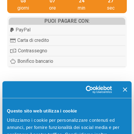
03
07
24
26
giorni
ore
min
sec
PUOI PAGARE CON:
PayPal
Carta di credito
Contrassegno
Bonifico bancario
Descrizione
Toner compatibile Panasonic KX-FAT472X NERO
Questo sito web utilizza i cookie
2000 pagine per Stampanti: Panasonic KX-MB2120,
Utilizziamo i cookie per personalizzare contenuti ed
Panasonic KX-MB2120JTB, Panasonic KX-MB2130,
annunci, per fornire funzionalità dei social media e per
Panasonic KX-MB2130JTB, Panasonic KX-MB2170,