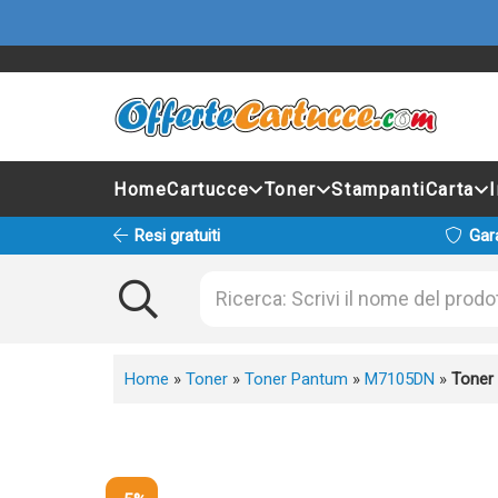
Home
Cartucce
Toner
Stampanti
Carta
Resi gratuiti
Gar
Home
»
Toner
»
Toner Pantum
»
M7105DN
»
Toner