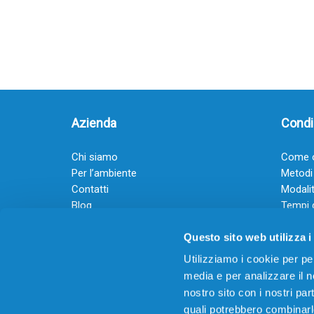
Azienda
Condiz
Chi siamo
Come o
Per l’ambiente
Metodi
Contatti
Modalit
Blog
Tempi 
Diventa rivenditore
Termini
Questo sito web utilizza i
Guadagna con il Dropship
Black Friday 2025
Utilizziamo i cookie per pe
media e per analizzare il no
nostro sito con i nostri par
quali potrebbero combinarl