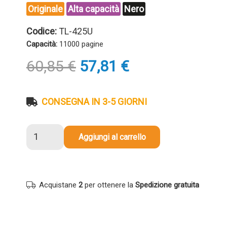
Originale
Alta capacità
Nero
Codice:
TL-425U
Capacità:
11000 pagine
Il
Il
60,85
€
57,81
€
prezzo
prezzo
originale
attuale
era:
è:
CONSEGNA IN 3-5 GIORNI
60,85 €.
57,81 €.
Toner
Aggiungi al carrello
originale
Pantum
TL-
425U
Acquistane
2
per ottenere la
Spedizione gratuita
NERO
quantità