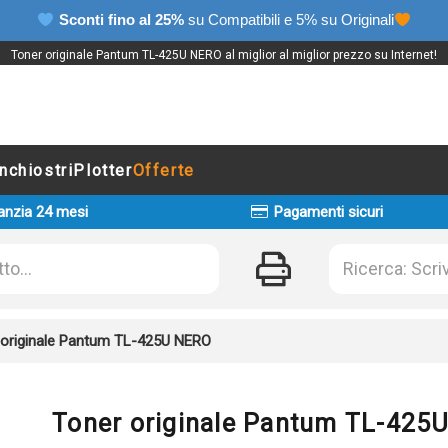
Sconti fino al 25%
su Compatibili e 5% su Originali
Toner originale Pantum TL-425U NERO al miglior al miglior prezzo su Internet!
Inchiostri
Plotter
Offerte
anzia 24 mesi
Pagamenti sicuri
 originale Pantum TL-425U NERO
Toner originale Pantum TL-425