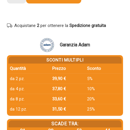
compatibile
Pantum
TL-
5125H
Acquistane
2
per ottenere la
Spedizione gratuita
NERO
quantità
Garanzia Adam
SCONTI MULTIPLI
Quantità
Prezzo
Sconto
da 2 pz.
39,90 €
5%
da 4 pz.
37,80 €
10%
da 8 pz.
33,60 €
20%
da 12 pz.
31,50 €
25%
SCADE TRA: