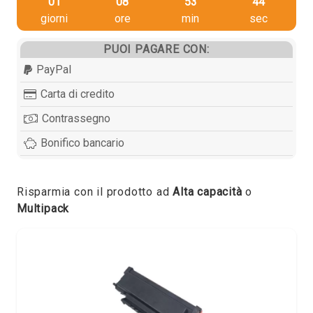
01
08
53
43
giorni
ore
min
sec
PUOI PAGARE CON:
PayPal
Carta di credito
Contrassegno
Bonifico bancario
Risparmia con il prodotto ad
Alta capacità
o
Multipack