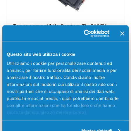
Toner compatibile Pantum TL-5125X
NERO
Compatibile
Alta capacità
Nero
Codice:
TL-5125X.C
Questo sito web utilizza i cookie
Toner compatibile Pantum TL-5125X NERO 15000
Utilizziamo i cookie per personalizzare contenuti ed
pagine per Stampanti: Pantum BM5115ADW, Pantum
annunci, per fornire funzionalità dei social media e per
BM5115FDW, Pantum BP5115DN, Pantum BP5115DW
analizzare il nostro traffico. Condividiamo inoltre
informazioni sul modo in cui utilizza il nostro sito con i
55,00
€
nostri partner che si occupano di analisi dei dati web,
pubblicità e social media, i quali potrebbero combinarle
CONSEGNA IN 24/48 ORE
con altre informazioni che ha fornito loro o che hanno
raccolto dal suo utilizzo dei loro servizi.
Aggiungi al carrello
Mostra dettagli