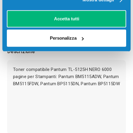
SCADE TRA:
01
08
53
43
giorni
ore
min
sec
Accetta tutti
Più acquisti, più risparmi:
Visita la pagina prodotto per
visualizzare l'offerta
Personalizza
Descrizione
Toner compatibile Pantum TL-5125H NERO 6000
pagine per Stampanti: Pantum BM5115ADW, Pantum
BM5115FDW, Pantum BP5115DN, Pantum BP5115DW