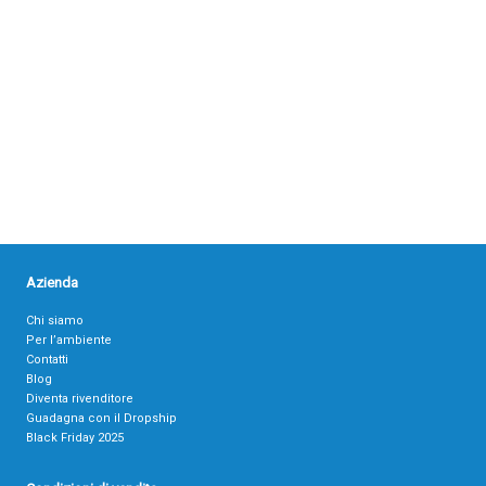
Azienda
Chi siamo
Per l’ambiente
Contatti
Blog
Diventa rivenditore
Guadagna con il Dropship
Black Friday 2025