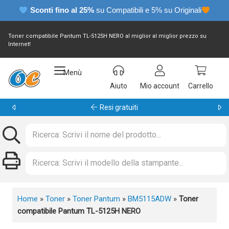
Sconti fino al 25%
su Compatibili e 5% su Originali
Toner compatibile Pantum TL-5125H NERO al miglior al miglior prezzo su
Internet!
Menù
Aiuto
Mio account
Carrello
Garanzia 24 mesi
Home
»
Toner
»
Toner Pantum
»
BM5115ADW
»
Toner
compatibile Pantum TL-5125H NERO