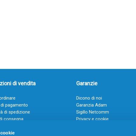
ioni di vendita
Garanzie
rdinare
Dicono di noi
 di pagamento
Garanzia Adam
à di spedizione
Sigillo Netcomm
di consegna
Privacy e cookie
 e condizioni
FAQ: Domande frequenti
 cookie