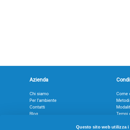
Azienda
Condiz
Chi siamo
Come o
Per l’ambiente
Metodi
Contatti
Modalit
Blog
Tempi 
Diventa rivenditore
Termini
Questo sito web utilizza i
Guadagna con il Dropship