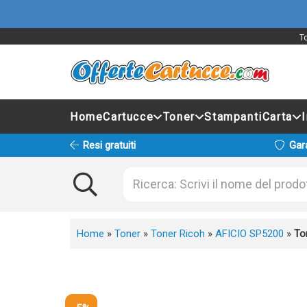
T
Home
Cartucce
Toner
Stampanti
Carta
Resi gratuiti
Gar
Home
»
Toner
»
Toner Ricoh
»
AFICIO SP5200
»
To