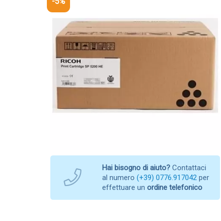
-5%
Hai bisogno di aiuto?
Contattaci
al numero
(+39) 0776.917042
per
effettuare un
ordine telefonico