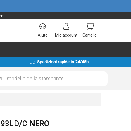
t!
Aiuto
Mio account
Carrello
Spedizioni rapide in 24/48h
K193LD/C NERO