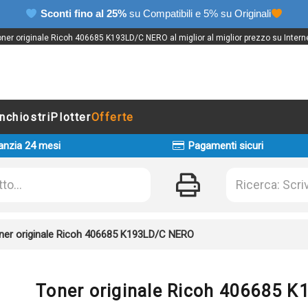
Sconti fino al 25%
su Compatibili e 5% su Originali
oner originale Ricoh 406685 K193LD/C NERO al miglior al miglior prezzo su Interne
Inchiostri
Plotter
Offerte
anzia 24 mesi
Pagamenti sicuri
ner originale Ricoh 406685 K193LD/C NERO
Toner originale Ricoh 406685 