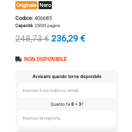
Originale
Nero
Codice:
406685
Capacità:
25000 pagine
Il
Il
248,73
€
236,29
€
prezzo
prezzo
originale
attuale
era:
è:
NON DISPONIBILE
248,73 €.
236,29 €.
Avvisami quando torna disponibile
Quanto fa
8
+
3
?