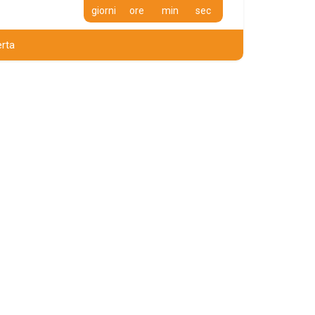
giorni
ore
min
sec
erta