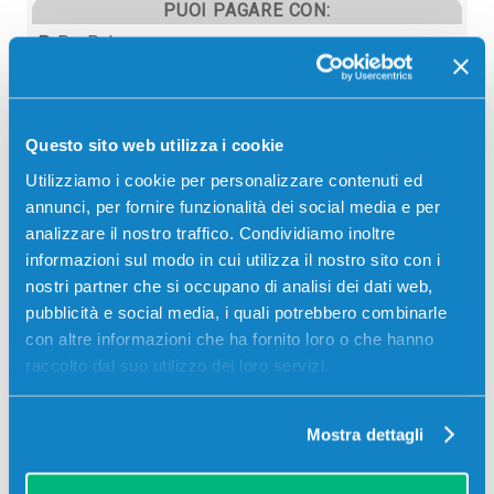
PUOI PAGARE CON:
PayPal
Carta di credito
Contrassegno
Questo sito web utilizza i cookie
Bonifico bancario
Utilizziamo i cookie per personalizzare contenuti ed
annunci, per fornire funzionalità dei social media e per
analizzare il nostro traffico. Condividiamo inoltre
informazioni sul modo in cui utilizza il nostro sito con i
Descrizione
nostri partner che si occupano di analisi dei dati web,
pubblicità e social media, i quali potrebbero combinarle
Toner originale Ricoh 407013 NERO 7500 pagine per
con altre informazioni che ha fornito loro o che hanno
Stampanti: Ricoh AFICIO SP4100NL
raccolto dal suo utilizzo dei loro servizi.
Mostra dettagli