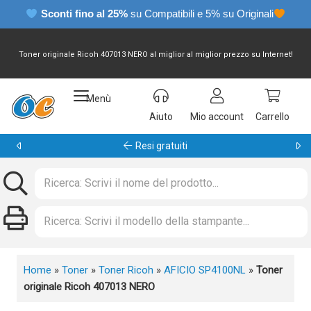
Sconti fino al 25%
su Compatibili e 5% su Originali
Toner originale Ricoh 407013 NERO al miglior al miglior prezzo su Internet!
Menù
Aiuto
Mio account
Carrello
Garanzia 24 mesi
Home
»
Toner
»
Toner Ricoh
»
AFICIO SP4100NL
»
Toner
originale Ricoh 407013 NERO