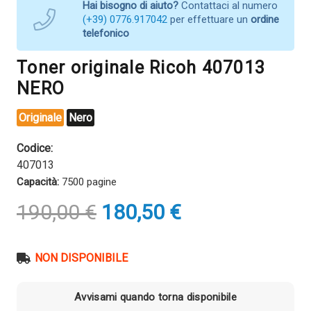
Hai bisogno di aiuto?
Contattaci al numero
(+39) 0776.917042
per effettuare un
ordine
telefonico
Toner originale Ricoh 407013
NERO
Originale
Nero
Codice:
407013
Capacità:
7500 pagine
Il
Il
190,00
€
180,50
€
prezzo
prezzo
originale
attuale
era:
è:
NON DISPONIBILE
190,00 €.
180,50 €.
Avvisami quando torna disponibile