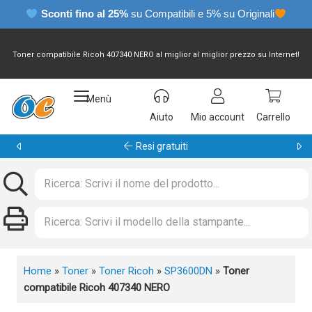
Sconti fino al 25%
su Compatibili e 5% su Originali
Toner compatibile Ricoh 407340 NERO al miglior al miglior prezzo su Internet!
Menù
Aiuto
Mio account
Carrello
Resi gratuiti
Home
»
Toner
»
Toner Ricoh
»
SP3600DN
»
Toner
compatibile Ricoh 407340 NERO