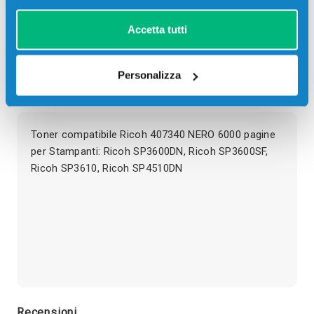
giorni
ore
min
sec
Accetta tutti
Più acquisti, più risparmi:
Visita la pagina prodotto per
visualizzare l'offerta
Personalizza
Descrizione
Toner compatibile Ricoh 407340 NERO 6000 pagine
per Stampanti: Ricoh SP3600DN, Ricoh SP3600SF,
Ricoh SP3610, Ricoh SP4510DN
Recensioni