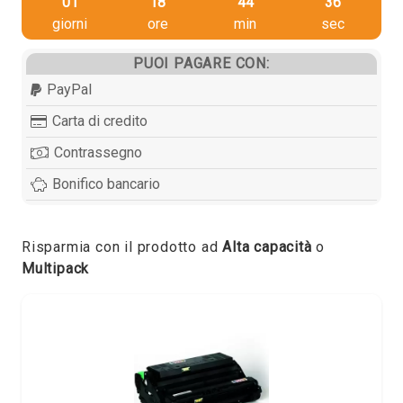
01
18
44
36
giorni
ore
min
sec
PUOI PAGARE CON:
PayPal
Carta di credito
Contrassegno
Bonifico bancario
Risparmia con il prodotto ad
Alta capacità
o
Multipack