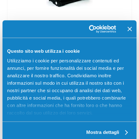
Toner compatibile Ricoh 407318 NERO
Compatibile
Alta capacità
Nero
Codice:
407318.C
Questo sito web utilizza i cookie
Toner compatibile Ricoh 407318 NERO 12000 pagine per
Utilizziamo i cookie per personalizzare contenuti ed
Stampanti: Ricoh SP4510DN
annunci, per fornire funzionalità dei social media e per
analizzare il nostro traffico. Condividiamo inoltre
22,00
€
informazioni sul modo in cui utilizza il nostro sito con i
nostri partner che si occupano di analisi dei dati web,
CONSEGNA IN 3-5 GIORNI
pubblicità e social media, i quali potrebbero combinarle
con altre informazioni che ha fornito loro o che hanno
Aggiungi al carrello
raccolto dal suo utilizzo dei loro servizi.
SCADE TRA:
Mostra dettagli
01
18
44
36