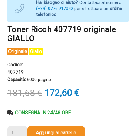
Hai bisogno di aiuto?
Contattaci al numero
(+39) 0776.917042
per effettuare un
ordine
telefonico
Toner Ricoh 407719 originale
GIALLO
Originale
Giallo
Codice:
407719
Capacità:
6000 pagine
Il
Il
181,68
€
172,60
€
prezzo
prezzo
originale
attuale
era:
è:
CONSEGNA IN 24/48 ORE
181,68 €.
172,60 €.
Toner
Aggiungi al carrello