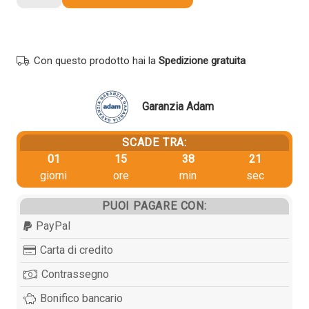
Ricoh
407719
originale
GIALLO
Con questo prodotto hai la
Spedizione gratuita
quantità
Garanzia Adam
SCADE TRA:
01
15
38
21
giorni
ore
min
sec
PUOI PAGARE CON:
PayPal
Carta di credito
Contrassegno
Bonifico bancario