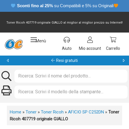
Sconti fino al 25%
su Compatibili e 5% su Originali
Toner Ricoh 407719 originale GIALLO al miglior al miglior prezzo su Internet!
Menù
Aiuto
Mio account
Carrello
Garanzia 24 mesi
Home
»
Toner
»
Toner Ricoh
»
AFICIO SP C252DN
»
Toner
Ricoh 407719 originale GIALLO