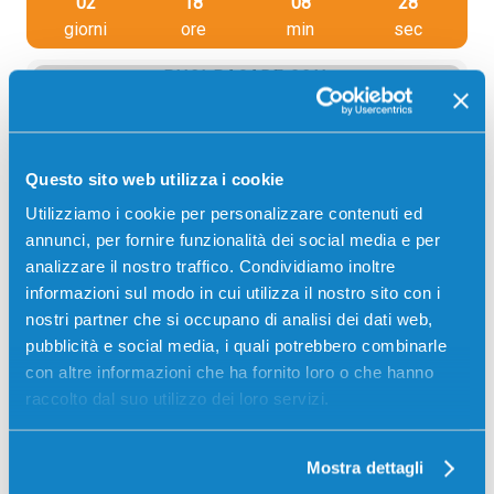
02
18
08
28
giorni
ore
min
sec
PUOI PAGARE CON:
PayPal
Carta di credito
Questo sito web utilizza i cookie
Contrassegno
Utilizziamo i cookie per personalizzare contenuti ed
Bonifico bancario
annunci, per fornire funzionalità dei social media e per
analizzare il nostro traffico. Condividiamo inoltre
informazioni sul modo in cui utilizza il nostro sito con i
nostri partner che si occupano di analisi dei dati web,
Descrizione
pubblicità e social media, i quali potrebbero combinarle
con altre informazioni che ha fornito loro o che hanno
Toner compatibile Ricoh 408060 TYPESP400HE
raccolto dal suo utilizzo dei loro servizi.
NERO 10000 pagine per Stampanti: Ricoh AFICIO
SP400DN, Ricoh AFICIO SP450DN
Mostra dettagli