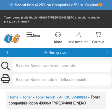
Sconti fino al 25%
su Compatibili e 5% su Originali
Toner compatibile Ricoh 408060 TYPESP400HE NERO al miglior al miglior
prezzo su Internet!
Menù
Aiuto
Mio account
Carrello
Garanzia 24 mesi
Home
»
Toner
»
Toner Ricoh
»
AFICIO SP400DN
»
Toner
compatibile Ricoh 408060 TYPESP400HE NERO