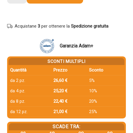
compatibile
Ricoh
408060
TYPESP400HE
Acquistane
3
per ottenere la
Spedizione gratuita
NERO
quantità
Garanzia Adam+
SCONTI MULTIPLI
Quantità
Prezzo
Sconto
da 2 pz.
26,60 €
5%
da 4 pz.
25,20 €
10%
da 8 pz.
22,40 €
20%
da 12 pz.
21,00 €
25%
SCADE TRA: