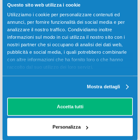
Codice:
408162.C
Questo sito web utilizza i cookie
Toner compatibile Ricoh 408162 TYPESP377XE NERO
Utilizziamo i cookie per personalizzare contenuti ed
6400 pagine per Stampanti: Ricoh SP370, Ricoh
annunci, per fornire funzionalità dei social media e per
SP377DNWX, Ricoh SP377SFNWX
analizzare il nostro traffico. Condividiamo inoltre
14,00
€
informazioni sul modo in cui utilizza il nostro sito con i
nostri partner che si occupano di analisi dei dati web,
pubblicità e social media, i quali potrebbero combinarle
CONSEGNA IN 24/48 ORE
con altre informazioni che ha fornito loro o che hanno
Aggiungi al carrello
raccolto dal suo utilizzo dei loro servizi.
Mostra dettagli
Descrizione
Accetta tutti
Toner originale Ricoh 408162 TYPESP377XE NERO
6400 pagine per Stampanti: Ricoh SP370, Ricoh
SP377DNWX, Ricoh SP377SFNWX
Personalizza