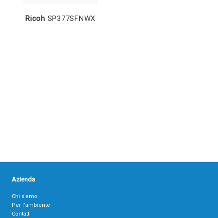
Ricoh
SP377SFNWX
Azienda
Chi siamo
Per l’ambiente
Contatti