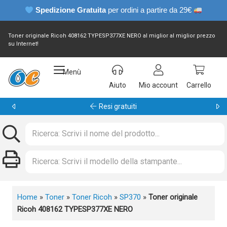
Spedizione Gratuita
per ordini a partire da 29€
Toner originale Ricoh 408162 TYPESP377XE NERO al miglior al miglior prezzo
su Internet!
Menù
Aiuto
Mio account
Carrello
Garanzia 24 mesi
Home
»
Toner
»
Toner Ricoh
»
SP370
»
Toner originale
Ricoh 408162 TYPESP377XE NERO