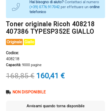
Hai bisogno di aiuto?
Contattaci al numero
(+39) 0776.917042
per effettuare un
ordine
telefonico
Toner originale Ricoh 408218
407386 TYPESP352E GIALLO
Originale
Giallo
Codice:
408218
Capacità:
9000 pagine
Il
Il
168,85
€
160,41
€
prezzo
prezzo
originale
attuale
era:
è:
NON DISPONIBILE
168,85 €.
160,41 €.
Avvisami quando torna disponibile