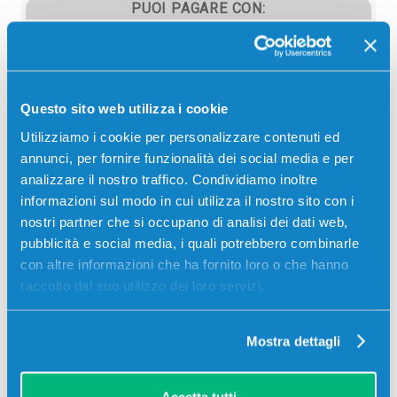
PUOI PAGARE CON:
PayPal
Carta di credito
Contrassegno
Questo sito web utilizza i cookie
Bonifico bancario
Utilizziamo i cookie per personalizzare contenuti ed
annunci, per fornire funzionalità dei social media e per
analizzare il nostro traffico. Condividiamo inoltre
informazioni sul modo in cui utilizza il nostro sito con i
Descrizione
nostri partner che si occupano di analisi dei dati web,
pubblicità e social media, i quali potrebbero combinarle
con altre informazioni che ha fornito loro o che hanno
Toner originale Ricoh 408218 407386 TYPESP352E
raccolto dal suo utilizzo dei loro servizi.
GIALLO 9000 pagine per Stampanti: Ricoh SP
C352DN
Mostra dettagli