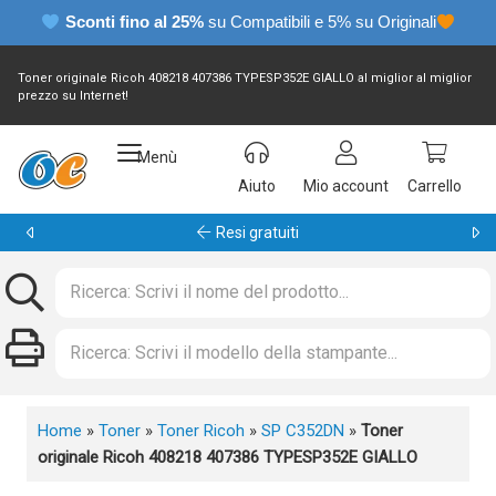
Sconti fino al 25%
su Compatibili e 5% su Originali
Toner originale Ricoh 408218 407386 TYPESP352E GIALLO al miglior al miglior
prezzo su Internet!
Menù
Aiuto
Mio account
Carrello
Resi gratuiti
Home
»
Toner
»
Toner Ricoh
»
SP C352DN
»
Toner
originale Ricoh 408218 407386 TYPESP352E GIALLO