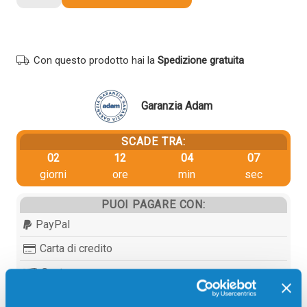
Ricoh
408252
SPC360E
originale
Con questo prodotto hai la
Spedizione gratuita
MAGENTA
quantità
Garanzia Adam
SCADE TRA:
02
12
04
06
giorni
ore
min
sec
PUOI PAGARE CON:
PayPal
Carta di credito
Contrassegno
Bonifico bancario