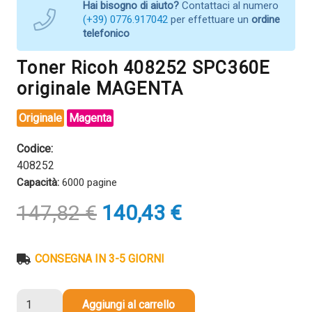
Hai bisogno di aiuto?
Contattaci al numero
(+39) 0776.917042
per effettuare un
ordine
telefonico
Toner Ricoh 408252 SPC360E
originale MAGENTA
Originale
Magenta
Codice:
408252
Capacità:
6000 pagine
Il
Il
147,82
€
140,43
€
prezzo
prezzo
originale
attuale
era:
è:
CONSEGNA IN 3-5 GIORNI
147,82 €.
140,43 €.
Toner
Aggiungi al carrello