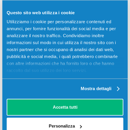
Questo sito web utilizza i cookie
Utilizziamo i cookie per personalizzare contenuti ed
Descrizione
annunci, per fornire funzionalità dei social media e per
analizzare il nostro traffico. Condividiamo inoltre
Toner Ricoh 408252 SPC360E originale MAGENTA
informazioni sul modo in cui utilizza il nostro sito con i
6000 pagine per Stampanti: Ricoh SP C361SFNW
nostri partner che si occupano di analisi dei dati web,
pubblicità e social media, i quali potrebbero combinarle
con altre informazioni che ha fornito loro o che hanno
raccolto dal suo utilizzo dei loro servizi.
Mostra dettagli
Accetta tutti
Recensioni
Personalizza