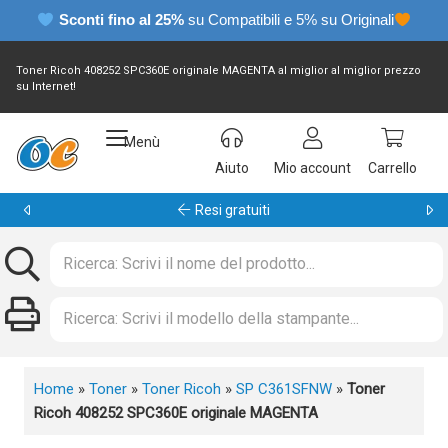
Sconti fino al 25%
su Compatibili e 5% su Originali
Toner Ricoh 408252 SPC360E originale MAGENTA al miglior al miglior prezzo
su Internet!
Menù
Aiuto
Mio account
Carrello
Garanzia 24 mesi
Home
»
Toner
»
Toner Ricoh
»
SP C361SFNW
»
Toner
Ricoh 408252 SPC360E originale MAGENTA