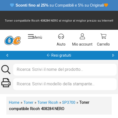
Sconti fino al 25%
su Compatibili e 5% su Originali
Toner compatibile Ricoh 408284 NERO al miglior al miglior prezzo su Internet!
Menù
Aiuto
Mio account
Carrello
Garanzia 24 mesi
Home
»
Toner
»
Toner Ricoh
»
SP3700
»
Toner
compatibile Ricoh 408284 NERO