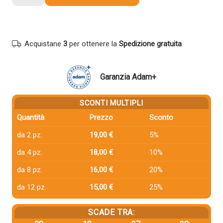
compatibile
Ricoh
408284
NERO
Acquistane
3
per ottenere la
Spedizione gratuita
quantità
Garanzia Adam+
SCONTI MULTIPLI
Quantità
Prezzo
Sconto
da 2 pz.
19,00 €
5%
da 4 pz.
18,00 €
10%
da 8 pz.
16,00 €
20%
da 12 pz.
15,00 €
25%
SCADE TRA: