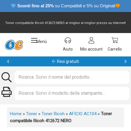
Sconti fino al 25%
su Compatibili e 5% su Originali
Toner compatibile Ricoh 412672 NERO al miglior al miglior prezzo su Internet!
Menù
Aiuto
Mio account
Carrello
Resi gratuiti
Home
»
Toner
»
Toner Ricoh
»
AFICIO AC104
»
Toner
compatibile Ricoh 412672 NERO