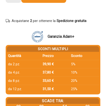
compatibile
Ricoh
412672
NERO
Acquistane
2
per ottenere la
Spedizione gratuita
quantità
Garanzia Adam+
SCONTI MULTIPLI
Quantità
Prezzo
Sconto
da 2 pz.
39,90 €
5%
da 4 pz.
37,80 €
10%
da 8 pz.
33,60 €
20%
da 12 pz.
31,50 €
25%
SCADE TRA: