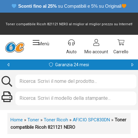
Sconti fino al 25%
su Compatibili e 5% su Originali
Toner compatibile Ricoh 821121 NERO al miglior al miglior prezzo su Internet!
Menù
Aiuto
Mio account
Carrello
Garanzia 24 mesi
Home
»
Toner
»
Toner Ricoh
»
AFICIO SPC830DN
»
Toner
compatibile Ricoh 821121 NERO