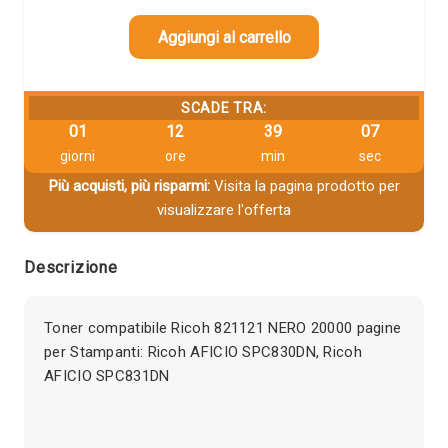
Aggiungi al carrello
SCADE TRA:
01
12
39
06
giorni
ore
min
sec
Più acquisti, più risparmi:
Visita la pagina prodotto per
visualizzare l'offerta
Descrizione
Toner compatibile Ricoh 821121 NERO 20000 pagine
per Stampanti: Ricoh AFICIO SPC830DN, Ricoh
AFICIO SPC831DN