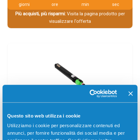
giorni
ore
min
sec
Più acquisti, più risparmi:
Visita la pagina prodotto per
visualizzare l'offerta
Toner compatibile Ricoh 821123
Questo sito web utilizza i cookie
MAGENTA
Utilizziamo i cookie per personalizzare contenuti ed
Compatibile
Magenta
annunci, per fornire funzionalità dei social media e per
Codice:
821123.C