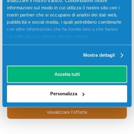
analizzare il nostro traffico. Condividiamo inoltre
Toner compatibile Ricoh 821123 MAGENTA 15000
informazioni sul modo in cui utilizza il nostro sito con i
pagine per Stampanti: Ricoh AFICIO SPC830DN, Ricoh
nostri partner che si occupano di analisi dei dati web,
AFICIO SPC831DN
pubblicità e social media, i quali potrebbero combinarle
con altre informazioni che ha fornito loro o che hanno
49,00
€
raccolto dal suo utilizzo dei loro servizi.
CONSEGNA IN 24/48 ORE
Mostra dettagli
Aggiungi al carrello
Accetta tutti
SCADE TRA:
01
12
39
06
Personalizza
giorni
ore
min
sec
Più acquisti, più risparmi:
Visita la pagina prodotto per
visualizzare l'offerta