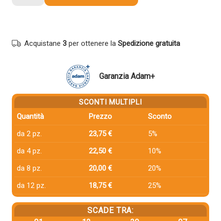
compatibile
Ricoh
821121
NERO
Acquistane
3
per ottenere la
Spedizione gratuita
quantità
Garanzia Adam+
SCONTI MULTIPLI
Quantità
Prezzo
Sconto
da 2 pz.
23,75 €
5%
da 4 pz.
22,50 €
10%
da 8 pz.
20,00 €
20%
da 12 pz.
18,75 €
25%
SCADE TRA: