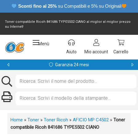
Sconti fino al 25%
su Compatibili e 5% su Originali
Toner compatibile Ricoh 841686 TYPE5502 CIANO al miglior al miglior prezzo
su Internet!
Menù
Aiuto
Mio account
Carrello
Garanzia 24 mesi
Home
»
Toner
»
Toner Ricoh
»
AFICIO MP C4502
»
Toner
compatibile Ricoh 841686 TYPE5502 CIANO