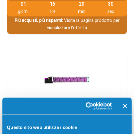
01
16
29
29
giorni
ore
min
sec
Più acquisti, più risparmi:
Visita la pagina prodotto per
visualizzare l'offerta
Toner compatibile Ricoh 841685
TYPE5502 MAGENTA
Questo sito web utilizza i cookie
Compatibile
Alta capacità
Magenta