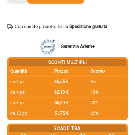
compatibile
Ricoh
841686
TYPE5502
Con questo prodotto hai la
Spedizione gratuita
CIANO
quantità
Garanzia Adam+
SCONTI MULTIPLI
Quantità
Prezzo
Sconto
da 2 pz.
65,55 €
5%
da 4 pz.
62,10 €
10%
da 8 pz.
55,20 €
20%
da 12 pz.
51,75 €
25%
SCADE TRA: