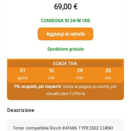
69,00
€
CONSEGNA IN 24/48 ORE
Aggiungi al carrello
Spedizione gratuita
SCADE TRA:
01
16
29
29
giorni
ore
min
sec
Più acquisti, più risparmi:
Visita la pagina prodotto per
visualizzare l'offerta
Descrizione
Toner compatibile Ricoh 841686 TYPE5502 CIANO