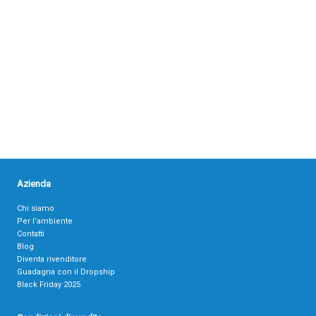
Azienda
Chi siamo
Per l’ambiente
Contatti
Blog
Diventa rivenditore
Guadagna con il Dropship
Black Friday 2025