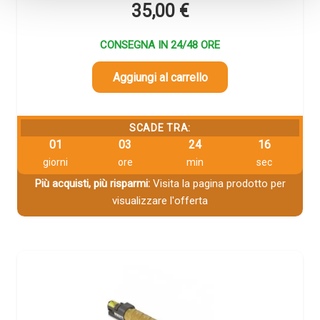
35,00
€
CONSEGNA IN 24/48 ORE
Aggiungi al carrello
SCADE TRA:
01
03
24
15
giorni
ore
min
sec
Più acquisti, più risparmi:
Visita la pagina prodotto per
visualizzare l'offerta