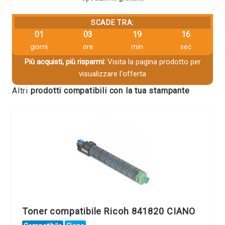
SCADE TRA:
01
03
19
15
giorni
ore
min
sec
Più acquisti, più risparmi:
Visita la pagina prodotto per
visualizzare l'offerta
Altri
prodotti compatibili con la tua stampante
Toner compatibile Ricoh 841820 CIANO