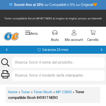
Sconti fino al 25%
su Compatibili e 5% su Originali
Toner compatibile Ricoh 841817 NERO al miglior al miglior prezzo su Internet!
Menù
Aiuto
Mio account
Carrello
Garanzia 24 mesi
Home
»
Toner
»
Toner Ricoh
»
MP C3003
»
Toner
compatibile Ricoh 841817 NERO