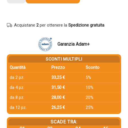
compatibile
Ricoh
841817
NERO
Acquistane
2
per ottenere la
Spedizione gratuita
quantità
Garanzia Adam+
SCONTI MULTIPLI
Quantità
Prezzo
Sconto
da 2 pz.
33,25 €
5%
da 4 pz.
31,50 €
10%
da 8 pz.
28,00 €
20%
da 12 pz.
26,25 €
25%
SCADE TRA: