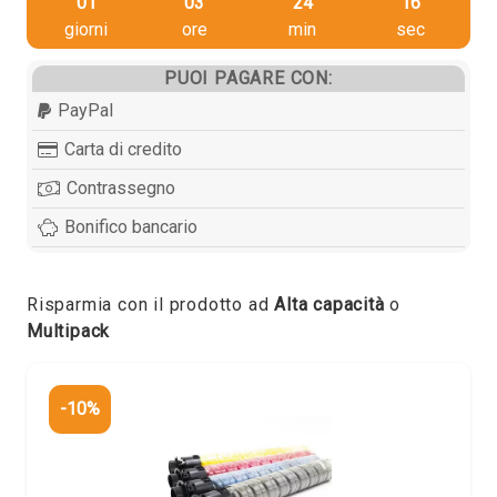
01
03
24
15
giorni
ore
min
sec
PUOI PAGARE CON:
PayPal
Carta di credito
Contrassegno
Bonifico bancario
Risparmia con il prodotto ad
Alta capacità
o
Multipack
-10%