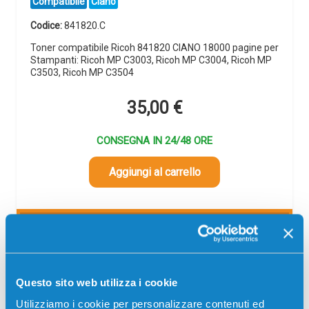
Compatibile
Ciano
Codice:
841820.C
Toner compatibile Ricoh 841820 CIANO 18000 pagine per
Stampanti: Ricoh MP C3003, Ricoh MP C3004, Ricoh MP
C3503, Ricoh MP C3504
35,00
€
CONSEGNA IN 24/48 ORE
Aggiungi al carrello
SCADE TRA:
01
03
24
15
giorni
ore
min
sec
Più acquisti, più risparmi:
Visita la pagina prodotto per
Questo sito web utilizza i cookie
visualizzare l'offerta
Utilizziamo i cookie per personalizzare contenuti ed