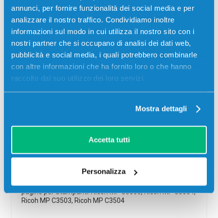
annunci, per fornire funzionalità dei social media e per
analizzare il nostro traffico. Condividiamo inoltre
informazioni sul modo in cui utilizza il nostro sito con i
nostri partner che si occupano di analisi dei dati web,
pubblicità e social media, i quali potrebbero combinarle
con altre informazioni che ha fornito loro o che hanno
raccolto dal suo utilizzo dei loro servizi.
Mostra dettagli
Toner compatibile Ricoh 841819
MAGENTA
Accetta tutti
Compatibile
Magenta
Codice:
841819.C
Personalizza
Toner compatibile Ricoh 841819 MAGENTA 18000
pagine per Stampanti: Ricoh MP C3003, Ricoh MP C3004,
Ricoh MP C3503, Ricoh MP C3504