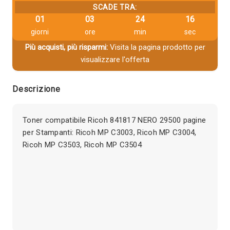
SCADE TRA:
01
03
24
15
giorni
ore
min
sec
Più acquisti, più risparmi:
Visita la pagina prodotto per
visualizzare l'offerta
Descrizione
Toner compatibile Ricoh 841817 NERO 29500 pagine
per Stampanti: Ricoh MP C3003, Ricoh MP C3004,
Ricoh MP C3503, Ricoh MP C3504