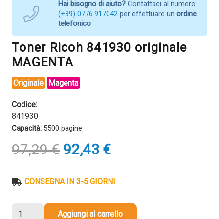
Hai bisogno di aiuto?
Contattaci al numero
(+39) 0776.917042
per effettuare un
ordine
telefonico
Toner Ricoh 841930 originale
MAGENTA
Originale
Magenta
Codice:
841930
Capacità:
5500 pagine
Il
Il
97,29
€
92,43
€
prezzo
prezzo
originale
attuale
era:
è:
CONSEGNA IN 3-5 GIORNI
97,29 €.
92,43 €.
Toner
Aggiungi al carrello