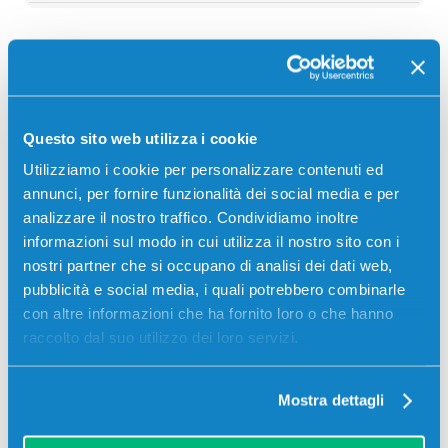
Descrizione
Questo sito web utilizza i cookie
Toner Ricoh 841930 originale MAGENTA 5500 pagine
per Stampanti: Ricoh MP C2003, Ricoh MP C2004,
Utilizziamo i cookie per personalizzare contenuti ed
Ricoh MP C2011, Ricoh MP C2503
annunci, per fornire funzionalità dei social media e per
analizzare il nostro traffico. Condividiamo inoltre
informazioni sul modo in cui utilizza il nostro sito con i
nostri partner che si occupano di analisi dei dati web,
pubblicità e social media, i quali potrebbero combinarle
con altre informazioni che ha fornito loro o che hanno
raccolto dal suo utilizzo dei loro servizi.
Recensioni
Mostra dettagli