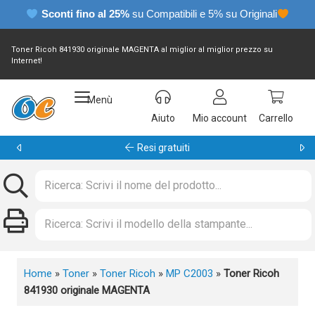
Sconti fino al 25%
su Compatibili e 5% su Originali
Toner Ricoh 841930 originale MAGENTA al miglior al miglior prezzo su
Internet!
Menù
Aiuto
Mio account
Carrello
Resi gratuiti
Home
»
Toner
»
Toner Ricoh
»
MP C2003
»
Toner Ricoh
841930 originale MAGENTA