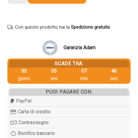
Ricoh
841930
originale
MAGENTA
Con questo prodotto hai la
Spedizione gratuita
quantità
Garanzia Adam
SCADE TRA:
03
05
07
46
giorni
ore
min
sec
PUOI PAGARE CON:
PayPal
Carta di credito
Contrassegno
Bonifico bancario