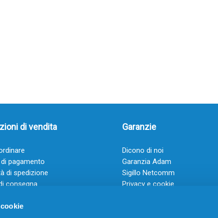
ioni di vendita
Garanzie
rdinare
Dicono di noi
 di pagamento
Garanzia Adam
à di spedizione
Sigillo Netcomm
di consegna
Privacy e cookie
 e condizioni
FAQ: Domande frequenti
 cookie