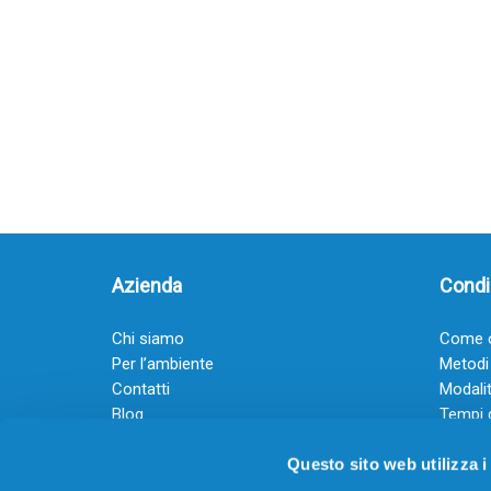
Azienda
Condiz
Chi siamo
Come o
Per l’ambiente
Metodi
Contatti
Modalit
Blog
Tempi 
Diventa rivenditore
Termini
Questo sito web utilizza i
Guadagna con il Dropship
Black Friday 2025