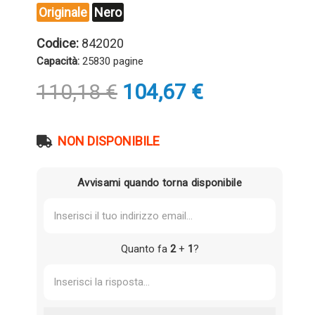
Originale
Nero
Codice:
842020
Capacità:
25830 pagine
Il
Il
110,18
€
104,67
€
prezzo
prezzo
originale
attuale
era:
è:
NON DISPONIBILE
110,18 €.
104,67 €.
Avvisami quando torna disponibile
Quanto fa
2
+
1
?