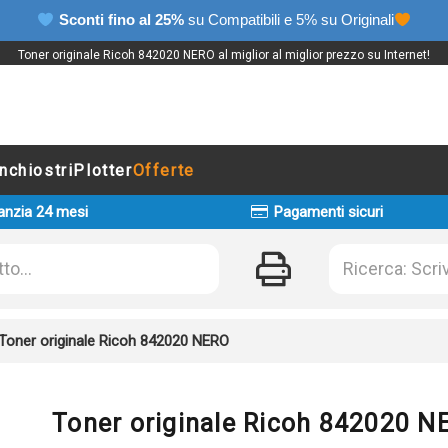
Sconti fino al 25%
su Compatibili e 5% su Originali
Toner originale Ricoh 842020 NERO al miglior al miglior prezzo su Internet!
Inchiostri
Plotter
Offerte
anzia 24 mesi
Pagamenti sicuri
Toner originale Ricoh 842020 NERO
Toner originale Ricoh 842020 N