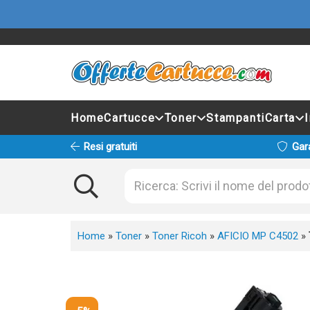
Home
Cartucce
Toner
Stampanti
Carta
Resi gratuiti
Gar
Home
»
Toner
»
Toner Ricoh
»
AFICIO MP C4502
»