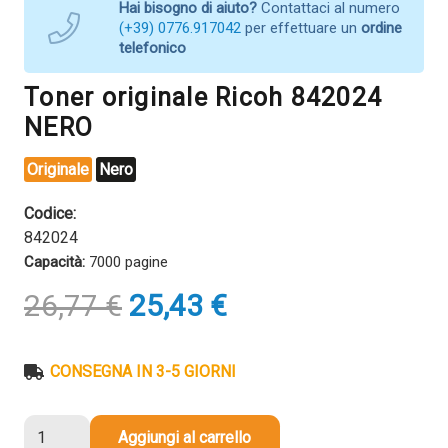
Hai bisogno di aiuto?
Contattaci al numero
(+39) 0776.917042
per effettuare un
ordine
telefonico
Toner originale Ricoh 842024
NERO
Originale
Nero
Codice:
842024
Capacità:
7000 pagine
Il
Il
26,77
€
25,43
€
prezzo
prezzo
originale
attuale
era:
è:
CONSEGNA IN 3-5 GIORNI
26,77 €.
25,43 €.
Toner
Aggiungi al carrello