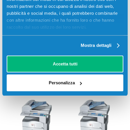
nostri partner che si occupano di analisi dei dati web,
pubblicità e social media, i quali potrebbero combinarle
Ricoh
AFICIO 1515
Ricoh
AFICIO 1515F
con altre informazioni che ha fornito loro o che hanno
raccolto dal suo utilizzo dei loro servizi.
Mostra dettagli
Accetta tutti
Ricoh
AFICIO
Ricoh
AFICIO MP161
Personalizza
1515MF