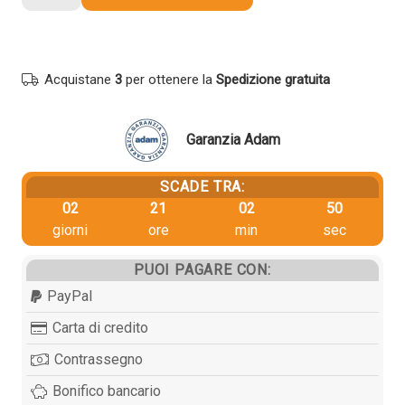
originale
Ricoh
842024
NERO
Acquistane
3
per ottenere la
Spedizione gratuita
quantità
Garanzia Adam
SCADE TRA:
02
21
02
49
giorni
ore
min
sec
PUOI PAGARE CON:
PayPal
Carta di credito
Contrassegno
Bonifico bancario