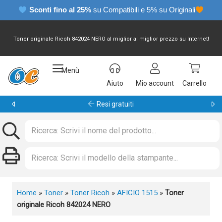
Sconti fino al 25%
su Compatibili e 5% su Originali
Toner originale Ricoh 842024 NERO al miglior al miglior prezzo su Internet!
Menù
Aiuto
Mio account
Carrello
Resi gratuiti
Home
»
Toner
»
Toner Ricoh
»
AFICIO 1515
»
Toner
originale Ricoh 842024 NERO