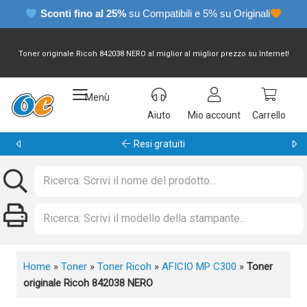
Sconti fino al 25%
su Compatibili e 5% su Originali
Toner originale Ricoh 842038 NERO al miglior al miglior prezzo su Internet!
Menù
Aiuto
Mio account
Carrello
Garanzia 24 mesi
Home
»
Toner
»
Toner Ricoh
»
AFICIO MP C300
»
Toner
originale Ricoh 842038 NERO