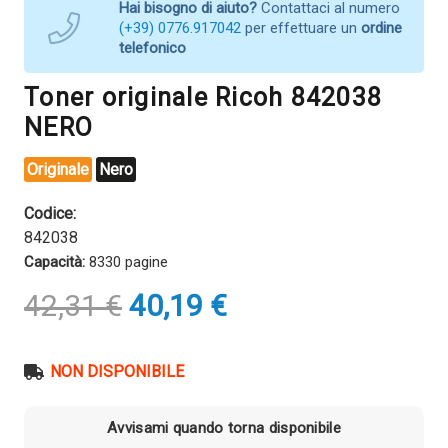
Hai bisogno di aiuto?
Contattaci al numero
(+39) 0776.917042
per effettuare un
ordine
telefonico
Toner originale Ricoh 842038
NERO
Originale
Nero
Codice:
842038
Capacità:
8330 pagine
Il
Il
42,31
€
40,19
€
prezzo
prezzo
originale
attuale
era:
è:
NON DISPONIBILE
42,31 €.
40,19 €.
Avvisami quando torna disponibile