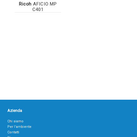
Ricoh
AFICIO MP
C401
Azienda
Chi siamo
Per l’ambiente
Contatti