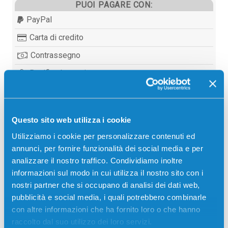
PUOI PAGARE CON:
PayPal
Carta di credito
Contrassegno
Bonifico bancario
Questo sito web utilizza i cookie
Descrizione
Utilizziamo i cookie per personalizzare contenuti ed
annunci, per fornire funzionalità dei social media e per
Toner originale Ricoh 842038 NERO 8330 pagine per
analizzare il nostro traffico. Condividiamo inoltre
Stampanti: Ricoh AFICIO MP C300, Ricoh AFICIO MP
informazioni sul modo in cui utilizza il nostro sito con i
C400, Ricoh AFICIO MP C401
nostri partner che si occupano di analisi dei dati web,
pubblicità e social media, i quali potrebbero combinarle
con altre informazioni che ha fornito loro o che hanno
raccolto dal suo utilizzo dei loro servizi.