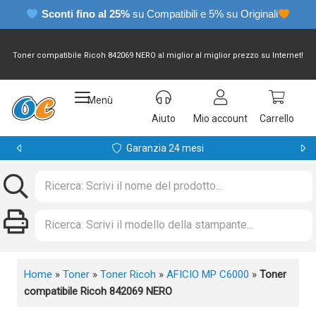
Sconti fino al 25%
su Compatibili e 5% su Originali
Toner compatibile Ricoh 842069 NERO al miglior al miglior prezzo su Internet!
Menù
Aiuto
Mio account
Carrello
Garanzia 24 mesi
Home
»
Toner
»
Toner Ricoh
»
AFICIO MP C6000
»
Toner
compatibile Ricoh 842069 NERO