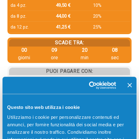
da 4 pz.
49,50 €
10%
da 8 pz.
44,00 €
20%
da 12 pz.
41,25 €
25%
SCADE TRA:
00
09
20
08
giorni
ore
min
sec
PUOI PAGARE CON:
PayPal
Carta di credito
Contrassegno
Questo sito web utilizza i cookie
Bonifico bancario
Utilizziamo i cookie per personalizzare contenuti ed
annunci, per fornire funzionalità dei social media e per
analizzare il nostro traffico. Condividiamo inoltre