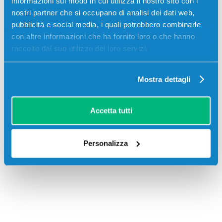
informazioni sul modo in cui utilizza il nostro sito con i
Descrizione
nostri partner che si occupano di analisi dei dati web,
pubblicità e social media, i quali potrebbero combinarle
Toner compatibile Ricoh 842069 NERO 43200 pagine
con altre informazioni che ha fornito loro o che hanno
per Stampanti: Ricoh AFICIO MP C6000, Ricoh
raccolto dal suo utilizzo dei loro servizi.
AFICIO MP C6000SP, Ricoh AFICIO MP C7500, Ricoh
AFICIO MP C7500SP
Mostra dettagli
Accetta tutti
Personalizza
Recensioni