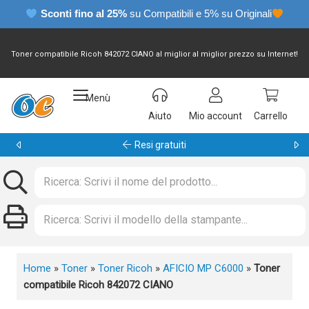
Sconti fino al 25%
su Compatibili e 5% su Originali
Toner compatibile Ricoh 842072 CIANO al miglior al miglior prezzo su Internet!
Menù
Aiuto
Mio account
Carrello
Garanzia 24 mesi
Home
»
Toner
»
Toner Ricoh
»
AFICIO MP C6000
»
Toner
compatibile Ricoh 842072 CIANO