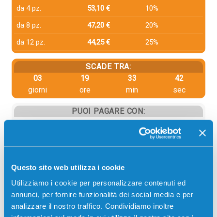
da 4 pz.
53,10 €
10%
da 8 pz.
47,20 €
20%
da 12 pz.
44,25 €
25%
SCADE TRA:
03
19
33
42
giorni
ore
min
sec
PUOI PAGARE CON:
PayPal
Carta di credito
Contrassegno
Questo sito web utilizza i cookie
Bonifico bancario
Utilizziamo i cookie per personalizzare contenuti ed
annunci, per fornire funzionalità dei social media e per
analizzare il nostro traffico. Condividiamo inoltre