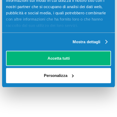
informazioni sul modo in cui utilizza il nostro sito con i
Descrizione
nostri partner che si occupano di analisi dei dati web,
pubblicità e social media, i quali potrebbero combinarle
Toner compatibile Ricoh 842072 CIANO 21600
con altre informazioni che ha fornito loro o che hanno
pagine per Stampanti: Ricoh AFICIO MP C6000,
raccolto dal suo utilizzo dei loro servizi.
Ricoh AFICIO MP C6000SP, Ricoh AFICIO MP C7500,
Ricoh AFICIO MP C7500SP
Mostra dettagli
Accetta tutti
Personalizza
Recensioni