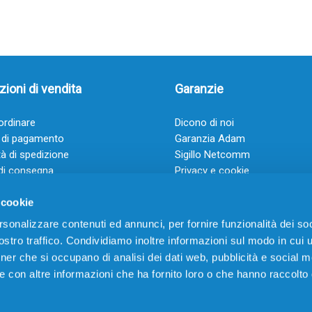
ioni di vendita
Garanzie
rdinare
Dicono di noi
 di pagamento
Garanzia Adam
à di spedizione
Sigillo Netcomm
di consegna
Privacy e cookie
 e condizioni
FAQ: Domande frequenti
 cookie
rsonalizzare contenuti ed annunci, per fornire funzionalità dei soc
stro traffico. Condividiamo inoltre informazioni sul modo in cui ut
tner che si occupano di analisi dei dati web, pubblicità e social m
e con altre informazioni che ha fornito loro o che hanno raccolto
VIA CERRO TARTARI, 21 – 03030 VILLA SANTA LUCIA (FR) – P.IVA