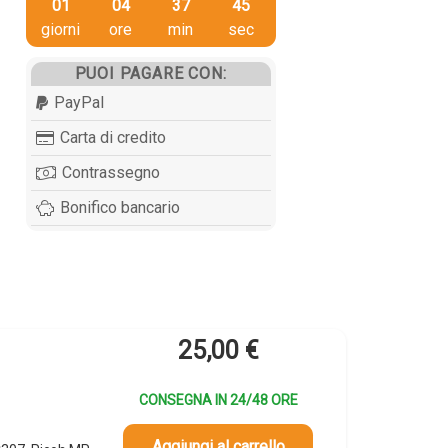
01
04
37
45
giorni
ore
min
sec
PUOI PAGARE CON:
PayPal
Carta di credito
Contrassegno
Bonifico bancario
25,00
€
CONSEGNA IN 24/48 ORE
Aggiungi al carrello