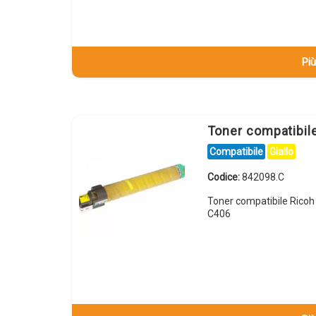
Più
Toner compatibil
Compatibile
Giallo
Codice:
842098.C
Toner compatibile Rico
C406