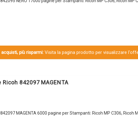
h 842095 NERO 17000 pagine per Stampanti: Ricoh MP C306, Ricoh MP 
 acquisti, più risparmi:
Visita la pagina prodotto per visualizzare l'off
le Ricoh 842097 MAGENTA
h 842097 MAGENTA 6000 pagine per Stampanti: Ricoh MP C306, Ricoh M