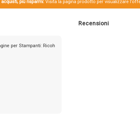
 acquisti, più risparmi:
Visita la pagina prodotto per visualizzare l'off
Recensioni
gine per Stampanti: Ricoh