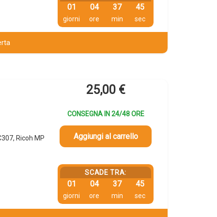
01
04
37
45
giorni
ore
min
sec
erta
25,00
€
CONSEGNA IN 24/48 ORE
Aggiungi al carrello
C307, Ricoh MP
SCADE TRA:
01
04
37
45
giorni
ore
min
sec