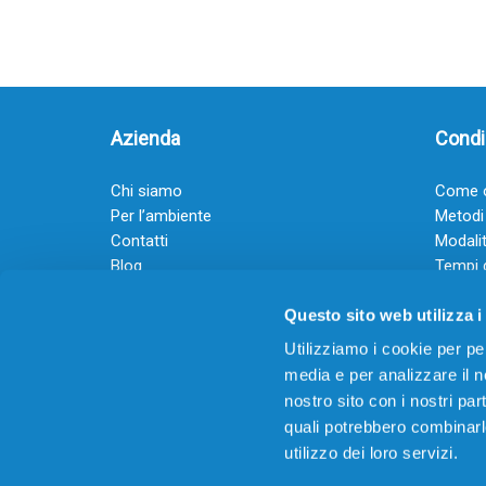
Azienda
Condiz
Chi siamo
Come o
Per l’ambiente
Metodi
Contatti
Modalit
Blog
Tempi 
Diventa rivenditore
Termini
Questo sito web utilizza i
Guadagna con il Dropship
Black Friday 2025
Utilizziamo i cookie per pe
media e per analizzare il no
nostro sito con i nostri par
quali potrebbero combinarl
utilizzo dei loro servizi.
© 2026
Offertecartucce.com
/ GRUPPO ADAM SRL – 