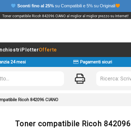
Sconti fino al 25%
su Compatibili e 5% su Originali
Toner compatibile Ricoh 842096 CIANO al miglior al miglior prezzo su Internet!
Inchiostri
Plotter
Offerte
anzia 24 mesi
Pagamenti sicuri
mpatibile Ricoh 842096 CIANO
Toner compatibile Ricoh 84209