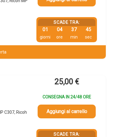
C307, Ricoh MP
SCADE TRA:
01
04
37
45
giorni
ore
min
sec
erta
25,00
€
CONSEGNA IN 24/48 ORE
Aggiungi al carrello
P C307, Ricoh
SCADE TRA: