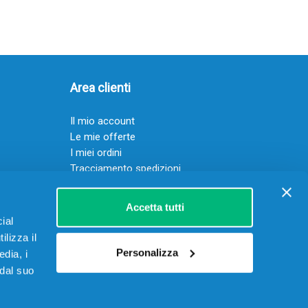
Area clienti
Il mio account
Le mie offerte
I miei ordini
Tracciamento spedizioni
Resi
Servizio clienti
Accetta tutti
ial
ilizza il
Personalizza
edia, i
 dal suo
 15906901002 – REA RM-1622070