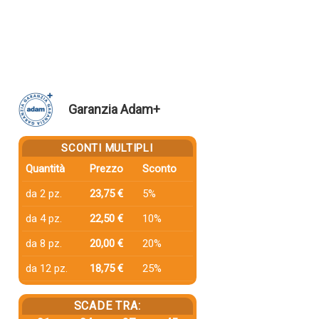
Garanzia Adam+
SCONTI MULTIPLI
Quantità
Prezzo
Sconto
da 2 pz.
23,75 €
5%
da 4 pz.
22,50 €
10%
da 8 pz.
20,00 €
20%
da 12 pz.
18,75 €
25%
SCADE TRA: