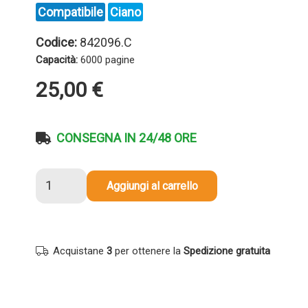
Compatibile
Ciano
Codice:
842096.C
Capacità:
6000 pagine
25,00
€
CONSEGNA IN 24/48 ORE
Toner
Aggiungi al carrello
compatibile
Ricoh
842096
CIANO
Acquistane
3
per ottenere la
Spedizione gratuita
quantità