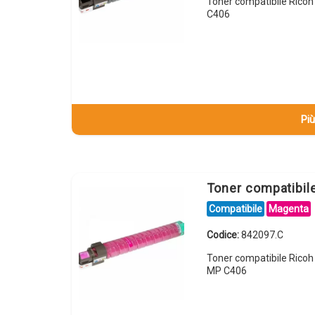
Toner compatibile Rico
C406
Più
Toner compatibi
Compatibile
Magenta
Codice:
842097.C
Toner compatibile Rico
MP C406