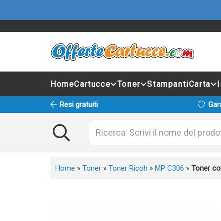
Home
Cartucce
Toner
Stampanti
Carta
Resi gratuiti
Gar
Home
»
Toner
»
Toner Ricoh
»
MP C306
»
Toner co