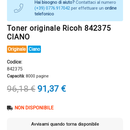
Hai bisogno di aiuto?
Contattaci al numero
(+39) 0776.917042
per effettuare un
ordine
telefonico
Toner originale Ricoh 842375
CIANO
Originale
Ciano
Codice:
842375
Capacità:
8000 pagine
Il
Il
96,18
€
91,37
€
prezzo
prezzo
originale
attuale
era:
è:
NON DISPONIBILE
96,18 €.
91,37 €.
Avvisami quando torna disponibile