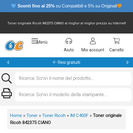
Sconti fino al 25%
su Compatibili e 5% su Originali
Toner originale Ricoh 842375 CIANO al miglior al miglior prezzo su Internet!
Menù
Aiuto
Mio account
Carrello
Garanzia 24 mesi
Home
»
Toner
»
Toner Ricoh
»
IM C400F
»
Toner originale
Ricoh 842375 CIANO