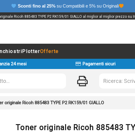
Sconti fino al 25%
su Compatibili e 5% su Originali
originale Ricoh 885483 TYPE P2 RK159/01 GIALLO al miglior al miglior prezzo su In
Inchiostri
Plotter
Offerte
anzia 24 mesi
Pagamenti sicuri
er originale Ricoh 885483 TYPE P2 RK159/01 GIALLO
Toner originale Ricoh 885483 