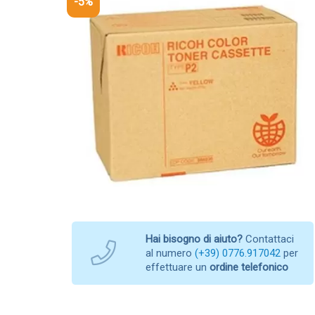
-5%
Hai bisogno di aiuto?
Contattaci
al numero
(+39) 0776.917042
per
effettuare un
ordine telefonico