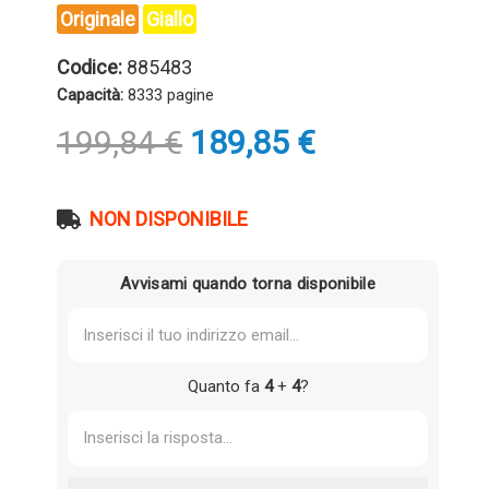
Originale
Giallo
Codice:
885483
Capacità:
8333 pagine
Il
Il
199,84
€
189,85
€
prezzo
prezzo
originale
attuale
era:
è:
NON DISPONIBILE
199,84 €.
189,85 €.
Avvisami quando torna disponibile
Quanto fa
4
+
4
?