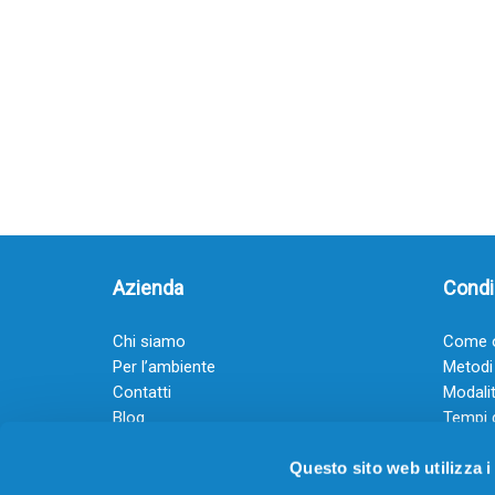
Azienda
Condiz
Chi siamo
Come o
Per l’ambiente
Metodi
Contatti
Modalit
Blog
Tempi 
Diventa rivenditore
Termini
Questo sito web utilizza i
Guadagna con il Dropship
Black Friday 2025