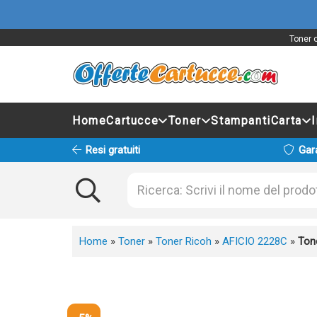
Toner 
Home
Cartucce
Toner
Stampanti
Carta
Resi gratuiti
Gar
Home
»
Toner
»
Toner Ricoh
»
AFICIO 2228C
»
Ton