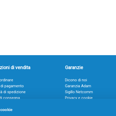
ioni di vendita
Garanzie
rdinare
Dicono di noi
 di pagamento
Garanzia Adam
à di spedizione
Sigillo Netcomm
di consegna
Privacy e cookie
 e condizioni
FAQ: Domande frequenti
 cookie