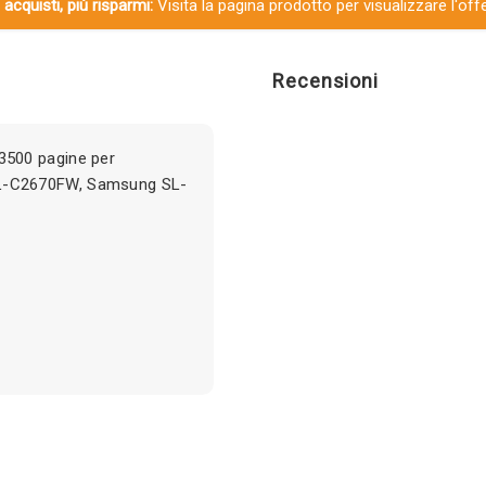
 acquisti, più risparmi:
Visita la pagina prodotto per visualizzare l'off
Recensioni
500 pagine per
L-C2670FW, Samsung SL-