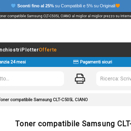
Sconti fino al 25%
su Compatibili e 5% su Originali
oner compatibile Samsung CLT-C505L CIANO al miglior al miglior prezzo su Interne
Inchiostri
Plotter
Offerte
anzia 24 mesi
Pagamenti sicuri
Toner compatibile Samsung CLT-C505L CIANO
Toner compatibile Samsung CL