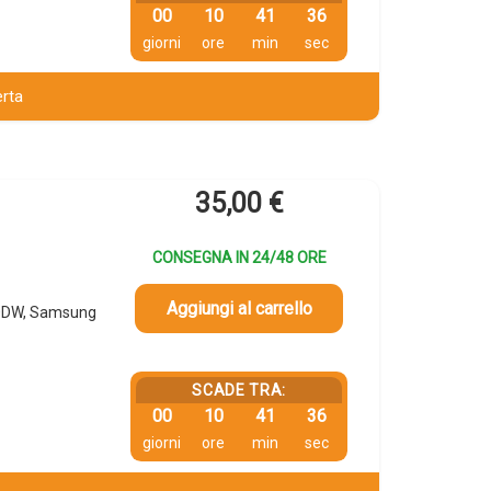
00
10
41
35
giorni
ore
min
sec
erta
35,00
€
CONSEGNA IN 24/48 ORE
Aggiungi al carrello
20DW, Samsung
SCADE TRA:
00
10
41
35
giorni
ore
min
sec