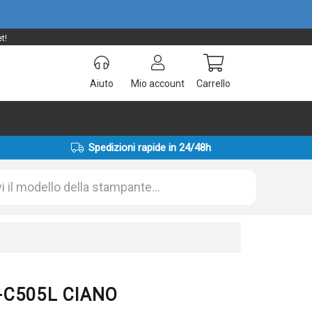
t!
Aiuto
Mio account
Carrello
Spedizioni rapide in 24/48h
T-C505L CIANO