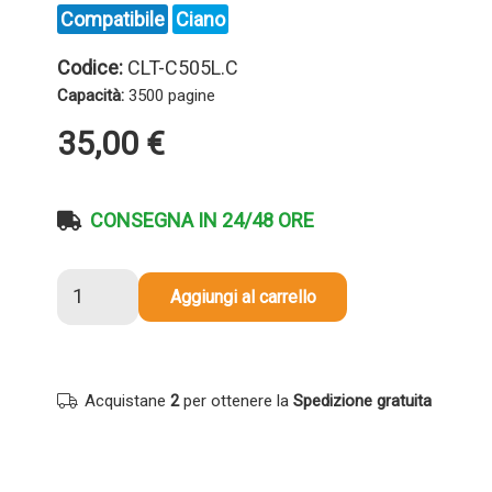
Compatibile
Ciano
Codice:
CLT-C505L.C
Capacità:
3500 pagine
35,00
€
CONSEGNA IN 24/48 ORE
Toner
Aggiungi al carrello
compatibile
Samsung
CLT-
C505L
Acquistane
2
per ottenere la
Spedizione gratuita
CIANO
quantità