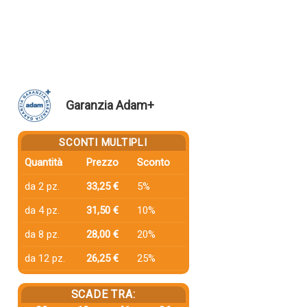
Garanzia Adam+
SCONTI MULTIPLI
Quantità
Prezzo
Sconto
da 2 pz.
33,25 €
5%
da 4 pz.
31,50 €
10%
da 8 pz.
28,00 €
20%
da 12 pz.
26,25 €
25%
SCADE TRA: