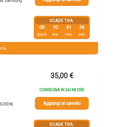
DW, Samsung
SCADE TRA:
00
10
41
35
giorni
ore
min
sec
erta
35,00
€
CONSEGNA IN 24/48 ORE
Aggiungi al carrello
2620DW,
SCADE TRA: