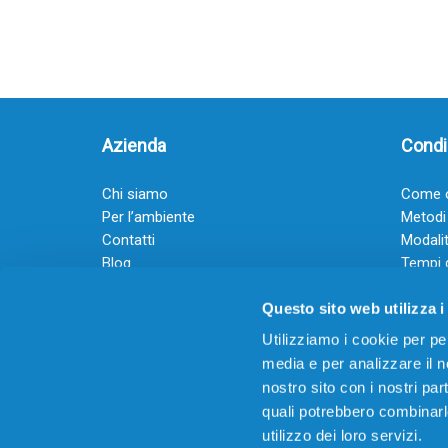
Azienda
Condiz
Chi siamo
Come o
Per l’ambiente
Metodi
Contatti
Modalit
Blog
Tempi 
Diventa rivenditore
Termini
Questo sito web utilizza i
Guadagna con il Dropship
Black Friday 2025
Utilizziamo i cookie per pe
media e per analizzare il no
nostro sito con i nostri par
quali potrebbero combinarl
utilizzo dei loro servizi.