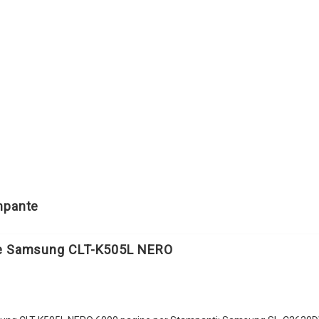
ampante
le Samsung CLT-K505L NERO