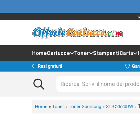
T
Home
Cartucce
Toner
Stampanti
Carta
Resi gratuiti
Gar
Home
»
Toner
»
Toner Samsung
»
SL-C2620DW
»