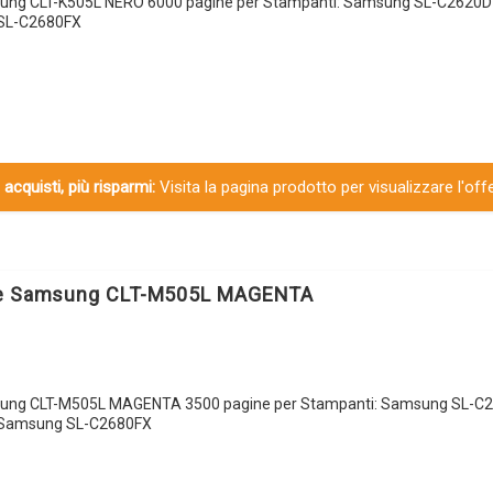
sung CLT-K505L NERO 6000 pagine per Stampanti: Samsung SL-C2620
SL-C2680FX
 acquisti, più risparmi:
Visita la pagina prodotto per visualizzare l'off
le Samsung CLT-M505L MAGENTA
sung CLT-M505L MAGENTA 3500 pagine per Stampanti: Samsung SL-C
Samsung SL-C2680FX