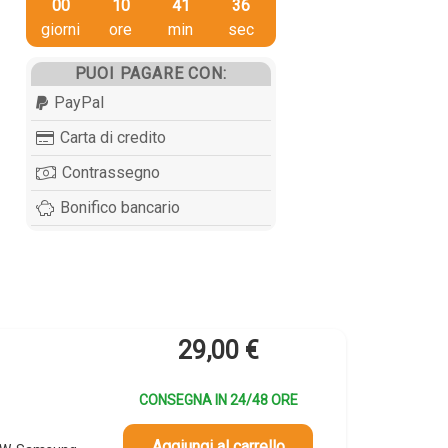
00
10
41
35
giorni
ore
min
sec
PUOI PAGARE CON:
PayPal
Carta di credito
Contrassegno
Bonifico bancario
29,00
€
CONSEGNA IN 24/48 ORE
Aggiungi al carrello