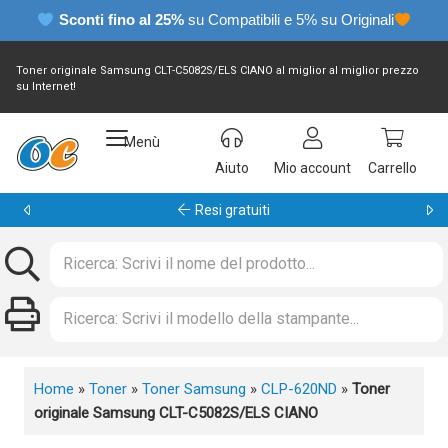
Sconti fino al 25%
su Compatibili e 5% su Originali
Toner originale Samsung CLT-C5082S/ELS CIANO al miglior al miglior prezzo
su Internet!
Menù
Aiuto
Mio account
Carrello
Resi gratuiti
Home
»
Toner
»
Toner Samsung
»
CLP-620ND
»
Toner
originale Samsung CLT-C5082S/ELS CIANO