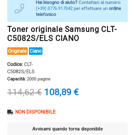
Hai bisogno di aiuto?
Contattaci al numero
(+39) 0776.917042
per effettuare un
ordine
telefonico
Toner originale Samsung CLT-
C5082S/ELS CIANO
Originale
Ciano
Codice:
CLT-
C5082S/ELS
Capacità:
2000 pagine
Il
Il
114,62
€
108,89
€
prezzo
prezzo
originale
attuale
era:
è:
NON DISPONIBILE
114,62 €.
108,89 €.
Avvisami quando torna disponibile