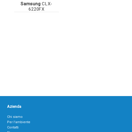
Samsung
CLX-
6220FX
Azienda
Chi siamo
Per l’ambiente
Contatti