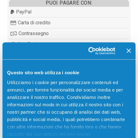
PUOI PAGARE CON:
PayPal
Carta di credito
Contrassegno
Bonifico bancario
Questo sito web utilizza i cookie
Descrizione
Utilizziamo i cookie per personalizzare contenuti ed
annunci, per fornire funzionalità dei social media e per
Toner originale Samsung CLT-C5082S/ELS CIANO
analizzare il nostro traffico. Condividiamo inoltre
2000 pagine per Stampanti: Samsung CLP-620ND,
informazioni sul modo in cui utilizza il nostro sito con i
Samsung CLP-670ND, Samsung CLX-6220FX
nostri partner che si occupano di analisi dei dati web,
pubblicità e social media, i quali potrebbero combinarle
con altre informazioni che ha fornito loro o che hanno
raccolto dal suo utilizzo dei loro servizi.