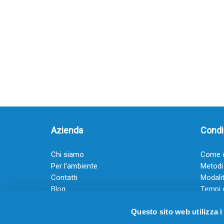
Azienda
Condiz
Chi siamo
Come o
Per l’ambiente
Metodi
Contatti
Modalit
Blog
Tempi 
Diventa rivenditore
Termini
Questo sito web utilizza i
Guadagna con il Dropship
Black Friday 2025