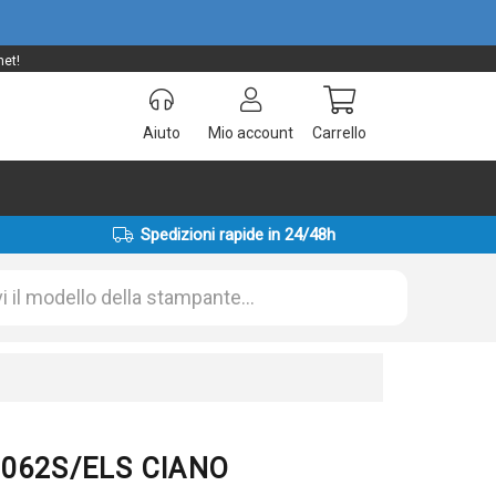
net!
Aiuto
Mio account
Carrello
Spedizioni rapide in 24/48h
C6062S/ELS CIANO