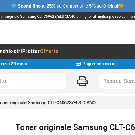
Sconti fino al 25%
su Compatibili e 5% su Originali
er originale Samsung CLT-C6062S/ELS CIANO al miglior al miglior prezzo su Inter
Inchiostri
Plotter
Offerte
anzia 24 mesi
Pagamenti sicuri
oner originale Samsung CLT-C6062S/ELS CIANO
Toner originale Samsung CLT-