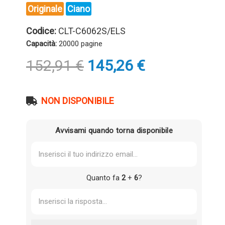
Originale
Ciano
Codice:
CLT-C6062S/ELS
Capacità:
20000 pagine
Il
Il
152,91
€
145,26
€
prezzo
prezzo
originale
attuale
era:
è:
NON DISPONIBILE
152,91 €.
145,26 €.
Avvisami quando torna disponibile
Quanto fa
2
+
6
?