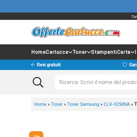
Ton
Home
Cartucce
Toner
Stampanti
Carta
Resi gratuiti
Gar
Home
»
Toner
»
Toner Samsung
»
CLX-9250NA
»
T