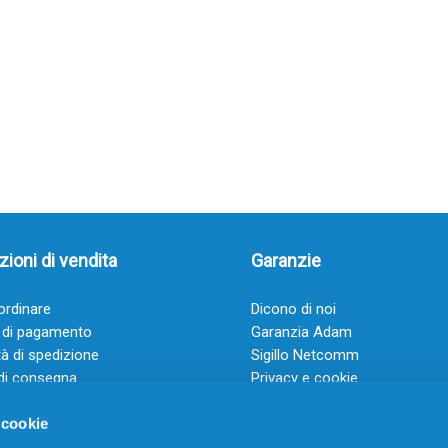
ioni di vendita
Garanzie
rdinare
Dicono di noi
 di pagamento
Garanzia Adam
à di spedizione
Sigillo Netcomm
di consegna
Privacy e cookie
 e condizioni
FAQ: Domande frequenti
 cookie