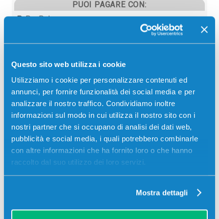
PUOI PAGARE CON:
PayPal
Carta di credito
Contrassegno
Questo sito web utilizza i cookie
Bonifico bancario
Utilizziamo i cookie per personalizzare contenuti ed
annunci, per fornire funzionalità dei social media e per
analizzare il nostro traffico. Condividiamo inoltre
informazioni sul modo in cui utilizza il nostro sito con i
Descrizione
nostri partner che si occupano di analisi dei dati web,
pubblicità e social media, i quali potrebbero combinarle
Toner originale Samsung CLT-C659S/ELS CIANO
con altre informazioni che ha fornito loro o che hanno
20000 pagine per Stampanti: Samsung CLX-8640ND,
raccolto dal suo utilizzo dei loro servizi.
Samsung CLX-8650ND
Mostra dettagli