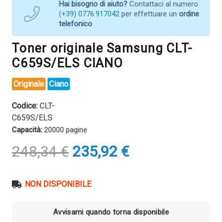
Hai bisogno di aiuto?
Contattaci al numero
(+39) 0776.917042
per effettuare un
ordine
telefonico
Toner originale Samsung CLT-
C659S/ELS CIANO
Originale
Ciano
Codice:
CLT-
C659S/ELS
Capacità:
20000 pagine
Il
Il
248,34
€
235,92
€
prezzo
prezzo
originale
attuale
era:
è:
NON DISPONIBILE
248,34 €.
235,92 €.
Avvisami quando torna disponibile