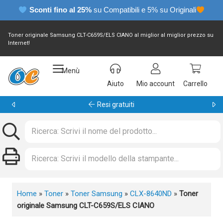
Sconti fino al 25%
su Compatibili e 5% su Originali
Toner originale Samsung CLT-C659S/ELS CIANO al miglior al miglior prezzo su
Internet!
Menù
Aiuto
Mio account
Carrello
Resi gratuiti
Home
»
Toner
»
Toner Samsung
»
CLX-8640ND
»
Toner
originale Samsung CLT-C659S/ELS CIANO