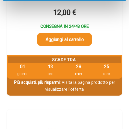
12,00
€
CONSEGNA IN 24/48 ORE
Aggiungi al carrello
SCADE TRA:
01
13
28
25
giorni
ore
min
sec
Più acquisti, più risparmi:
Visita la pagina prodotto per
visualizzare l'offerta