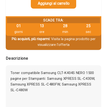
Aggiungi al carrello
SCADE TRA:
01
13
28
25
giorni
ore
min
sec
Più acquisti, più risparmi:
Visita la pagina prodotto per
visualizzare l'offerta
Descrizione
Toner compatibile Samsung CLT-K404S NERO 1500
pagine per Stampanti: Samsung XPRESS SL-C430W,
Samsung XPRESS SL-C480FW, Samsung XPRESS
SL-C480W