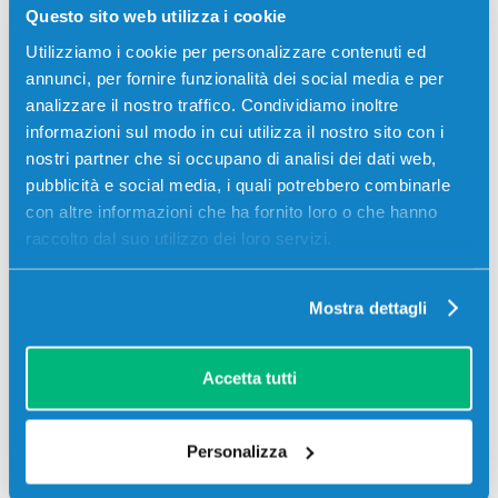
Questo sito web utilizza i cookie
Utilizziamo i cookie per personalizzare contenuti ed
annunci, per fornire funzionalità dei social media e per
analizzare il nostro traffico. Condividiamo inoltre
informazioni sul modo in cui utilizza il nostro sito con i
nostri partner che si occupano di analisi dei dati web,
pubblicità e social media, i quali potrebbero combinarle
con altre informazioni che ha fornito loro o che hanno
raccolto dal suo utilizzo dei loro servizi.
Toner compatibile Samsung CLT-M404S
Mostra dettagli
MAGENTA
Compatibile
Magenta
Accetta tutti
Codice:
CLT-M404S.C
Toner compatibile Samsung CLT-M404S MAGENTA 1000
Personalizza
pagine per Stampanti: Samsung XPRESS SL-C430W,
Samsung XPRESS SL-C480FW, Samsung XPRESS SL-
C480W