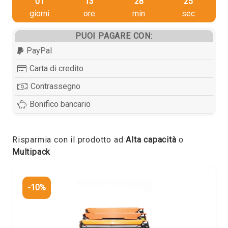
01
13
28
25
giorni
ore
min
sec
PUOI PAGARE CON:
PayPal
Carta di credito
Contrassegno
Bonifico bancario
Risparmia con il prodotto ad
Alta capacità
o
Multipack
-10%