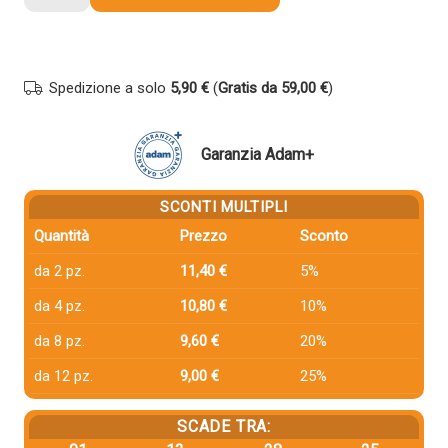
compatibile
Samsung
CLT-
K404S
Spedizione a solo
5,90 €
(
Gratis da 59,00 €
)
NERO
quantità
Garanzia Adam+
SCONTI MULTIPLI
Quantità
Prezzo
Sconto
da 2 pz.
11,40 €
5%
da 4 pz.
10,80 €
10%
da 8 pz.
9,60 €
20%
da 12 pz.
9,00 €
25%
SCADE TRA: