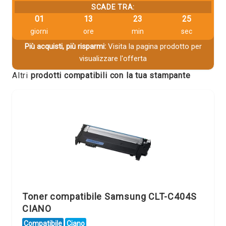
SCADE TRA:
01
13
23
25
giorni
ore
min
sec
Più acquisti, più risparmi:
Visita la pagina prodotto per
visualizzare l'offerta
Altri
prodotti compatibili con la tua stampante
Toner compatibile Samsung CLT-C404S
CIANO
Compatibile
Ciano