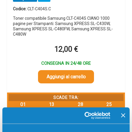
Codice:
CLT-C404S.C
Toner compatibile Samsung CLT-C404S CIANO 1000
pagine per Stampanti: Samsung XPRESS SL-C430W,
Samsung XPRESS SL-C480FW, Samsung XPRESS SL-
C480W
12,00
€
CONSEGNA IN 24/48 ORE
Aggiungi al carrello
SCADE TRA:
01
13
28
25
giorni
ore
min
sec
Più acquisti, più risparmi:
Visita la pagina prodotto per
visualizzare l'offerta