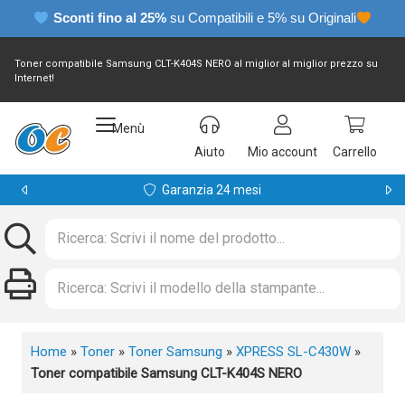
Sconti fino al 25%
su Compatibili e 5% su Originali
Toner compatibile Samsung CLT-K404S NERO al miglior al miglior prezzo su
Internet!
Menù
Aiuto
Mio account
Carrello
Garanzia 24 mesi
Home
»
Toner
»
Toner Samsung
»
XPRESS SL-C430W
»
Toner compatibile Samsung CLT-K404S NERO