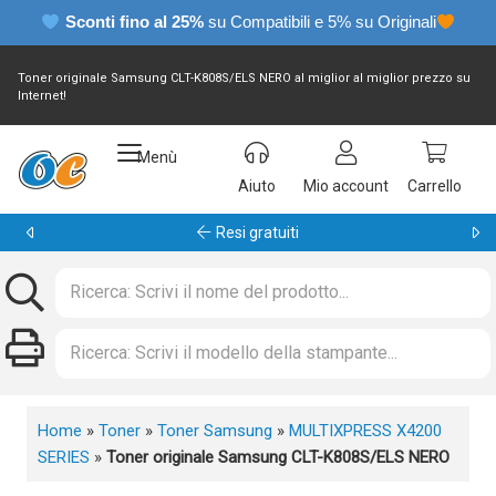
Sconti fino al 25%
su Compatibili e 5% su Originali
Toner originale Samsung CLT-K808S/ELS NERO al miglior al miglior prezzo su
Internet!
Menù
Aiuto
Mio account
Carrello
Garanzia 24 mesi
Home
»
Toner
»
Toner Samsung
»
MULTIXPRESS X4200
SERIES
»
Toner originale Samsung CLT-K808S/ELS NERO