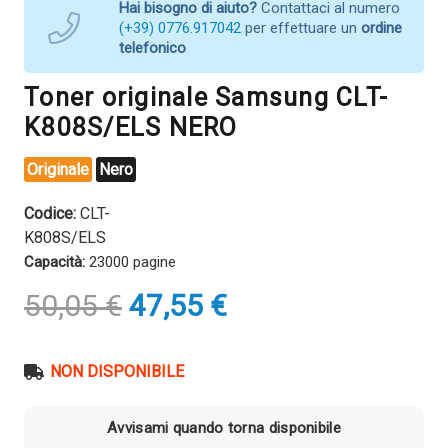
Hai bisogno di aiuto?
Contattaci al numero
(+39) 0776.917042
per effettuare un
ordine
telefonico
Toner originale Samsung CLT-
K808S/ELS NERO
Originale
Nero
Codice:
CLT-
K808S/ELS
Capacità:
23000 pagine
Il
Il
50,05
€
47,55
€
prezzo
prezzo
originale
attuale
era:
è:
NON DISPONIBILE
50,05 €.
47,55 €.
Avvisami quando torna disponibile