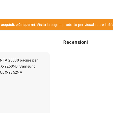
 acquisti, più risparmi:
Visita la pagina prodotto per visualizzare l'off
Recensioni
NTA 20000 pagine per
LX-9250ND, Samsung
 CLX-9352NA