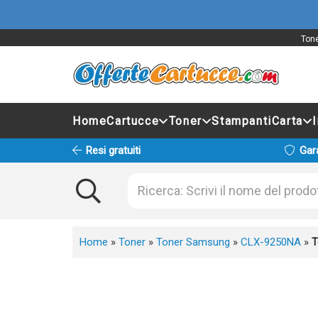
Tone
Home
Cartucce
Toner
Stampanti
Carta
Resi gratuiti
Gar
Home
»
Toner
»
Toner Samsung
»
CLX-9250NA
»
T