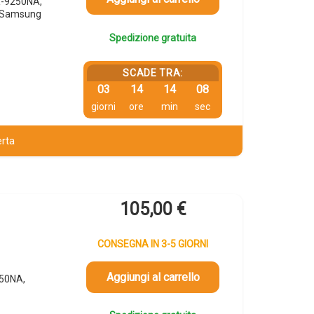
X-9250NA,
 Samsung
Spedizione gratuita
SCADE TRA:
03
14
14
07
giorni
ore
min
sec
erta
105,00
€
CONSEGNA IN 3-5 GIORNI
Aggiungi al carrello
250NA,