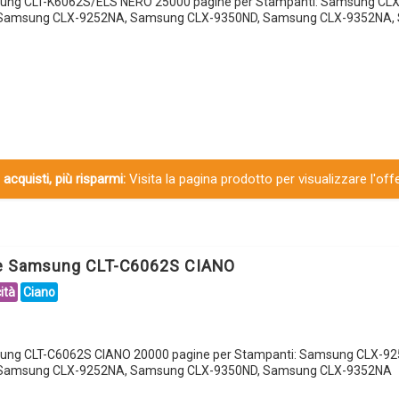
sung CLT-K6062S/ELS NERO 25000 pagine per Stampanti: Samsung CL
Samsung CLX-9252NA, Samsung CLX-9350ND, Samsung CLX-9352NA,
 acquisti, più risparmi:
Visita la pagina prodotto per visualizzare l'off
le Samsung CLT-C6062S CIANO
ità
Ciano
sung CLT-C6062S CIANO 20000 pagine per Stampanti: Samsung CLX-9
Samsung CLX-9252NA, Samsung CLX-9350ND, Samsung CLX-9352NA