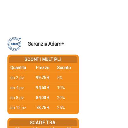
Garanzia Adam+
SCONTI MULTIPLI
Quantità
Prezzo
Sconto
da 2 pz.
99,75 €
5%
da 4 pz.
94,50 €
10%
da 8 pz.
84,00 €
20%
da 12 pz.
78,75 €
25%
SCADE TRA: