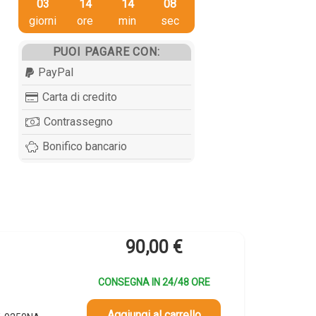
03
14
14
07
giorni
ore
min
sec
PUOI PAGARE CON:
PayPal
Carta di credito
Contrassegno
Bonifico bancario
90,00
€
CONSEGNA IN 24/48 ORE
Aggiungi al carrello