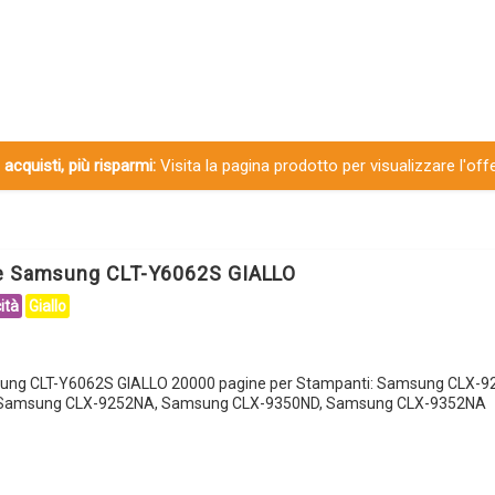
 acquisti, più risparmi:
Visita la pagina prodotto per visualizzare l'off
le Samsung CLT-Y6062S GIALLO
ità
Giallo
sung CLT-Y6062S GIALLO 20000 pagine per Stampanti: Samsung CLX-9
Samsung CLX-9252NA, Samsung CLX-9350ND, Samsung CLX-9352NA