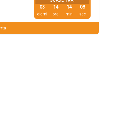
SCADE TRA:
03
14
14
07
giorni
ore
min
sec
erta