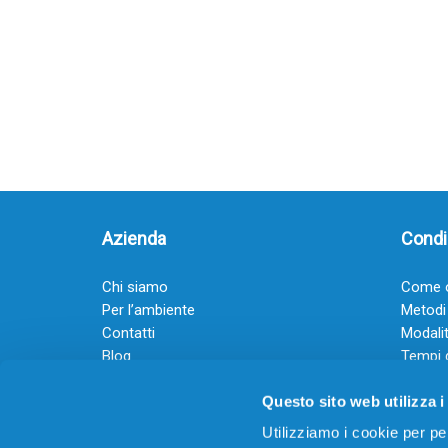
Azienda
Condiz
Chi siamo
Come o
Per l’ambiente
Metodi
Contatti
Modalit
Blog
Tempi 
Diventa rivenditore
Termini
Questo sito web utilizza i
Guadagna con il Dropship
Black Friday 2025
Utilizziamo i cookie per pe