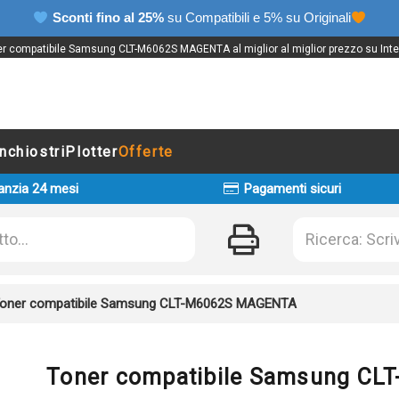
Sconti fino al 25%
su Compatibili e 5% su Originali
r compatibile Samsung CLT-M6062S MAGENTA al miglior al miglior prezzo su Inte
Inchiostri
Plotter
Offerte
anzia 24 mesi
Pagamenti sicuri
oner compatibile Samsung CLT-M6062S MAGENTA
Toner compatibile Samsung C