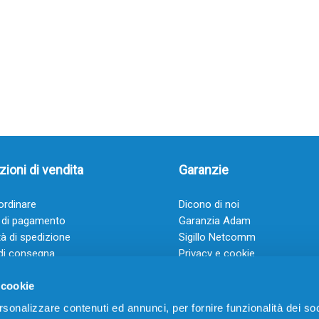
ioni di vendita
Garanzie
rdinare
Dicono di noi
 di pagamento
Garanzia Adam
à di spedizione
Sigillo Netcomm
di consegna
Privacy e cookie
 e condizioni
FAQ: Domande frequenti
 cookie
rsonalizzare contenuti ed annunci, per fornire funzionalità dei soc