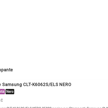
ampante
le Samsung CLT-K6062S/ELS NERO
ità
Nero
.C