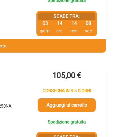
Spedizione gratuita
SCADE TRA:
03
14
14
07
giorni
ore
min
sec
erta
105,00
€
CONSEGNA IN 3-5 GIORNI
Aggiungi al carrello
250NA,
Spedizione gratuita