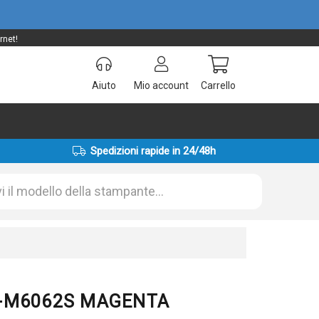
rnet!
Aiuto
Mio account
Carrello
Spedizioni rapide in 24/48h
LT-M6062S MAGENTA