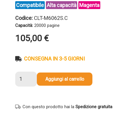
Compatibile
Alta capacità
Magenta
Codice:
CLT-M6062S.C
Capacità:
20000 pagine
105,00
€
CONSEGNA IN 3-5 GIORNI
Toner
Aggiungi al carrello
compatibile
Samsung
CLT-
M6062S
Con questo prodotto hai la
Spedizione gratuita
MAGENTA
quantità