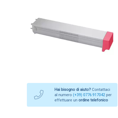
Hai bisogno di aiuto?
Contattaci
al numero
(+39) 0776.917042
per
effettuare un
ordine telefonico