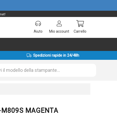
net!
Aiuto
Mio account
Carrello
Spedizioni rapide in 24/48h
LT-M809S MAGENTA