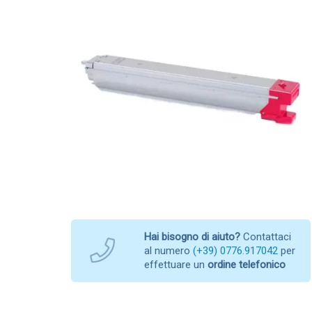
Hai bisogno di aiuto?
Contattaci
al numero
(+39) 0776.917042
per
effettuare un
ordine telefonico