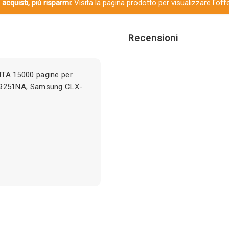
 acquisti, più risparmi:
Visita la pagina prodotto per visualizzare l'off
Recensioni
TA 15000 pagine per
-9251NA, Samsung CLX-