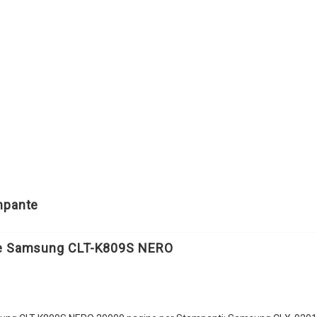
ampante
le Samsung CLT-K809S NERO