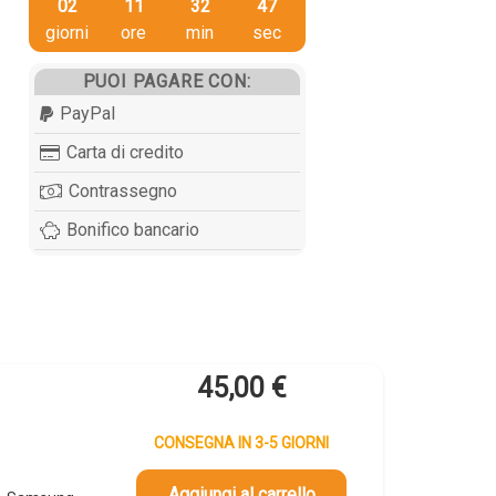
02
11
32
46
giorni
ore
min
sec
PUOI PAGARE CON:
PayPal
Carta di credito
Contrassegno
Bonifico bancario
45,00
€
CONSEGNA IN 3-5 GIORNI
Aggiungi al carrello