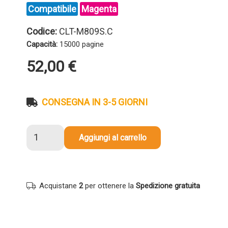
Compatibile
Magenta
Codice:
CLT-M809S.C
Capacità:
15000 pagine
52,00
€
CONSEGNA IN 3-5 GIORNI
Toner
Aggiungi al carrello
compatibile
Samsung
CLT-
M809S
Acquistane
2
per ottenere la
Spedizione gratuita
MAGENTA
quantità