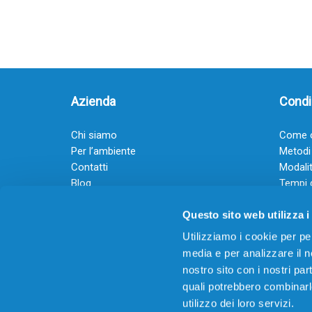
Azienda
Condiz
Chi siamo
Come o
Per l’ambiente
Metodi
Contatti
Modalit
Blog
Tempi 
Diventa rivenditore
Termini
Questo sito web utilizza i
Guadagna con il Dropship
Black Friday 2025
Utilizziamo i cookie per pe
media e per analizzare il no
nostro sito con i nostri par
quali potrebbero combinarl
utilizzo dei loro servizi.