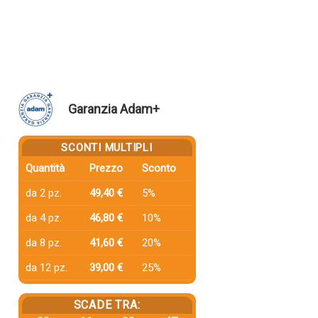
Garanzia Adam+
SCONTI MULTIPLI
Quantità
Prezzo
Sconto
da 2 pz.
49,40 €
5%
da 4 pz.
46,80 €
10%
da 8 pz.
41,60 €
20%
da 12 pz.
39,00 €
25%
SCADE TRA: