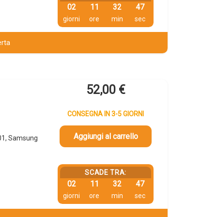
02
11
32
46
giorni
ore
min
sec
erta
52,00
€
CONSEGNA IN 3-5 GIORNI
Aggiungi al carrello
01, Samsung
SCADE TRA:
02
11
32
46
giorni
ore
min
sec