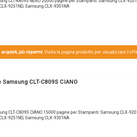
sung CLT-K809S NERO 20000 pagine per Stampanti: Samsung CLX-920
CLX-9251ND, Samsung CLX-9301NA
 acquisti, più risparmi:
Visita la pagina prodotto per visualizzare l'off
le Samsung CLT-C809S CIANO
sung CLT-C809S CIANO 15000 pagine per Stampanti: Samsung CLX-92
CLX-9251ND, Samsung CLX-9301NA