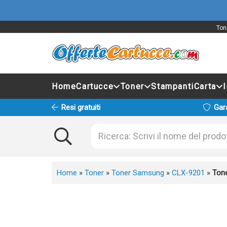
Ton
Home
Cartucce
Toner
Stampanti
Carta
Resi gratuiti
Gar
Home
»
Toner
»
Toner Samsung
»
CLX-9201
»
Ton