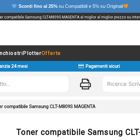
Sconti fino al 25%
su Compatibili e 5% su Originali
er compatibile Samsung CLT-M809S MAGENTA al miglior al miglior prezzo su Inter
Inchiostri
Plotter
Offerte
anzia 24 mesi
Pagamenti sicuri
er compatibile Samsung CLT-M809S MAGENTA
Toner compatibile Samsung C