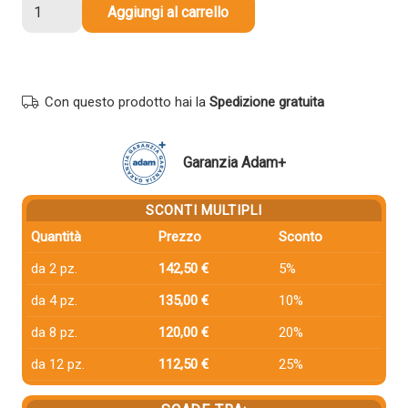
Toner
Aggiungi al carrello
compatibile
Samsung
CLT-
Y603L
Con questo prodotto hai la
Spedizione gratuita
GIALLO
quantità
Garanzia Adam+
SCONTI MULTIPLI
Quantità
Prezzo
Sconto
da 2 pz.
142,50 €
5%
da 4 pz.
135,00 €
10%
da 8 pz.
120,00 €
20%
da 12 pz.
112,50 €
25%