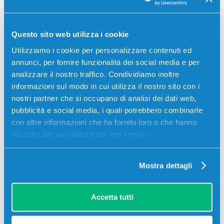
SCADE TRA:
02
12
31
42
Questo sito web utilizza i cookie
giorni
ore
min
sec
Utilizziamo i cookie per personalizzare contenuti ed
Più acquisti, più risparmi:
Visita la pagina prodotto per
annunci, per fornire funzionalità dei social media e per
visualizzare l'offerta
analizzare il nostro traffico. Condividiamo inoltre
informazioni sul modo in cui utilizza il nostro sito con i
nostri partner che si occupano di analisi dei dati web,
pubblicità e social media, i quali potrebbero combinarle
con altre informazioni che ha fornito loro o che hanno
raccolto dal suo utilizzo dei loro servizi.
Mostra dettagli
Accetta tutti
Toner compatibile Samsung CLT-M603L