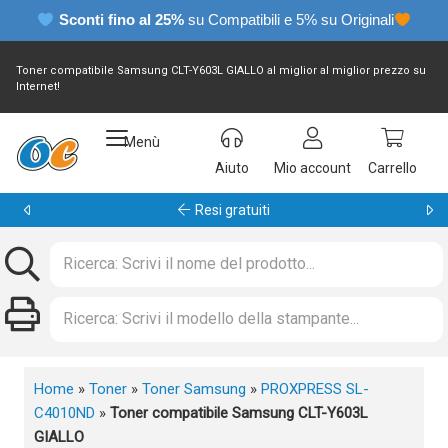
Sconti fino al 25%
su Compatibili e 5% su Originali
Toner compatibile Samsung CLT-Y603L GIALLO al miglior al miglior prezzo su
Internet!
Menù
Aiuto
Mio account
Carrello
Garanzia 24 mesi
Home
»
Toner
»
Toner Samsung
»
PROXPRESS SL-
C4010ND
»
Toner compatibile Samsung CLT-Y603L
GIALLO