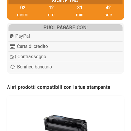
SCADE TRA:
02
12
31
42
giorni
ore
min
sec
PUOI PAGARE CON:
PayPal
Carta di credito
Contrassegno
Bonifico bancario
Altri
prodotti compatibili con la tua stampante