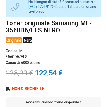
Hai bisogno di aiuto?
Contattaci al numero
(+39) 0776.917042
per effettuare un
ordine
telefonico
Toner originale Samsung ML-
3560D6/ELS NERO
Originale
Nero
Codice:
ML-
3560D6/ELS
Capacità:
6000 pagine
Il
Il
128,99
€
122,54
€
prezzo
prezzo
originale
attuale
era:
è:
NON DISPONIBILE
128,99 €.
122,54 €.
Avvisami quando torna disponibile