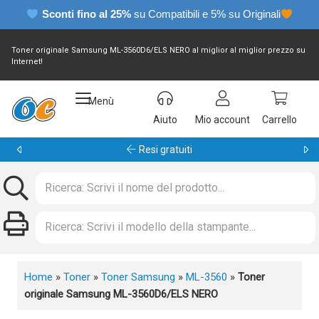
Sconti fino al 25%
su Compatibili e 5% su Originali
Toner originale Samsung ML-3560D6/ELS NERO al miglior al miglior prezzo su
Internet!
Menù
Aiuto
Mio account
Carrello
Garanzia 24 mesi
Home
»
Toner
»
Toner Samsung
»
ML-3560
»
Toner
originale Samsung ML-3560D6/ELS NERO