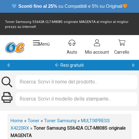
Sconti fino al 25%
su Compatibili e 5% su Originali
Toner Samsung SS642A CLT-M808S originale MAGENTA al miglior al miglior
prezzo su Internet!
Menù
Aiuto
Mio account
Carrello
Garanzia 24 mesi
Home
»
Toner
»
Toner Samsung
»
MULTIXPRESS
X4220RX
»
Toner Samsung SS642A CLT-M808S originale
MAGENTA