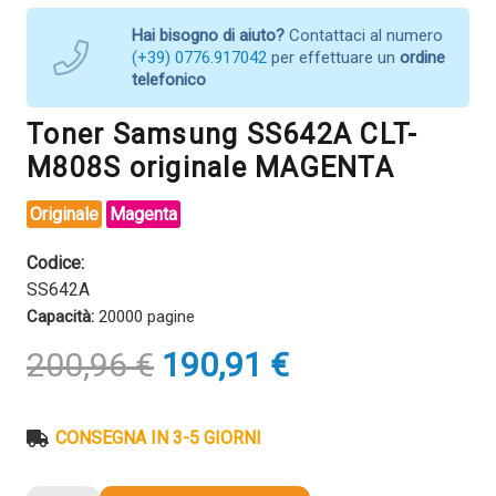
Hai bisogno di aiuto?
Contattaci al numero
(+39) 0776.917042
per effettuare un
ordine
telefonico
Toner Samsung SS642A CLT-
M808S originale MAGENTA
Originale
Magenta
Codice:
SS642A
Capacità:
20000 pagine
Il
Il
200,96
€
190,91
€
prezzo
prezzo
originale
attuale
era:
è:
CONSEGNA IN 3-5 GIORNI
200,96 €.
190,91 €.