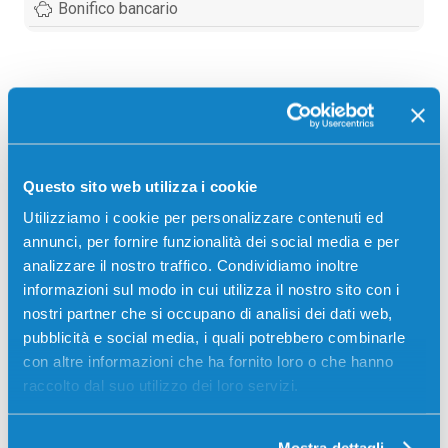
Bonifico bancario
Descrizione
Toner Samsung SS642A CLT-M808S originale
Questo sito web utilizza i cookie
MAGENTA 20000 pagine per Stampanti: Samsung
MULTIXPRESS X4220RX, Samsung MULTIXPRESS
Utilizziamo i cookie per personalizzare contenuti ed
X4250LX, Samsung MULTIXPRESS X4300LX
annunci, per fornire funzionalità dei social media e per
analizzare il nostro traffico. Condividiamo inoltre
informazioni sul modo in cui utilizza il nostro sito con i
nostri partner che si occupano di analisi dei dati web,
pubblicità e social media, i quali potrebbero combinarle
con altre informazioni che ha fornito loro o che hanno
raccolto dal suo utilizzo dei loro servizi.
Recensioni