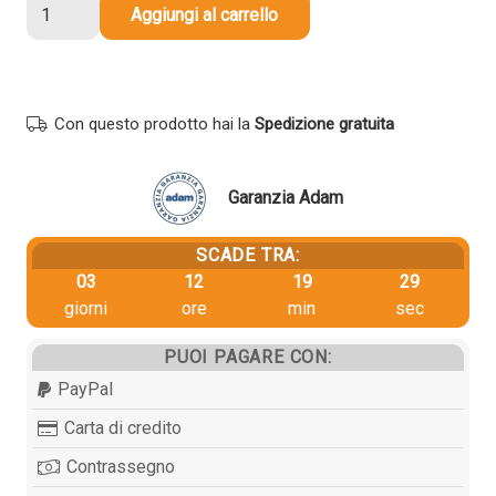
Toner
Aggiungi al carrello
Samsung
SS642A
CLT-
M808S
Con questo prodotto hai la
Spedizione gratuita
originale
MAGENTA
quantità
Garanzia Adam
SCADE TRA:
03
12
19
29
giorni
ore
min
sec
PUOI PAGARE CON:
PayPal
Carta di credito
Contrassegno