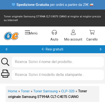
Spedizione Gratuita
per ordini a partire da 29€
Toner originale Samsung ST994A CLT-C407S CIANO al miglior al miglior prezzo
su Internet!
Menù
Aiuto
Mio account
Carrello
Garanzia 24 mesi
Home
»
Toner
»
Toner Samsung
»
CLP-320
»
Toner
originale Samsung ST994A CLT-C407S CIANO